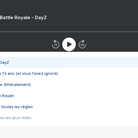
 Battle Royale - DayZ
 DayZ
 a 13 ans (et vous l'avez ignoré)
e (littéralement)
im Rayan
 toutes les règles
s les jeux vidéo
us choquant de Rockstar ? - Le scandale BULLY