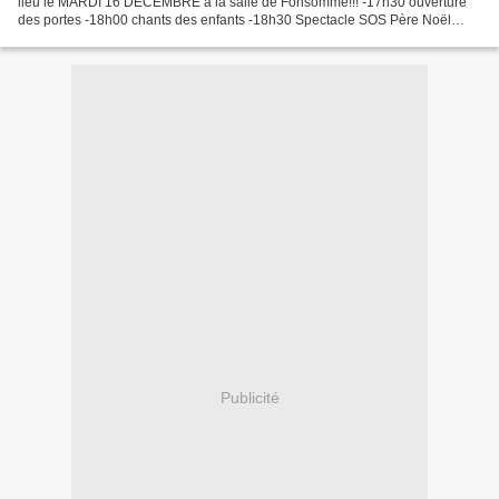
lieu le MARDI 16 DÉCEMBRE à la salle de Fonsomme!!! -17h30 ouverture
des portes -18h00 chants des enfants -18h30 Spectacle SOS Père Noël
-19h15 Arrivée du Père-Noël Buvette et petite...
Publicité