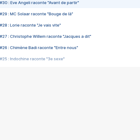
#30 : Eve Angeli raconte "Avant de partir"
#29 : MC Solaar raconte "Bouge de là"
28 : Lorie raconte "Je vais vite"
#27 : Christophe Willem raconte "Jacques a dit"
#26 : Chimène Badi raconte "Entre nous"
#25 : Indochine raconte "3e sexe"
#24 : Zaho raconte "C'est chelou"
#23 : Patrick Bruel raconte "Au café des délices"
#22 : Kyo raconte "Le chemin"
#21 : Nolwenn Leroy raconte "Cassé"
#20 : Patrick Hernandez raconte "Born to be alive"
#19 : Lorie raconte "Près de moi"
#18 : Michael Jones raconte "A nos actes manqués" (avec Jean-Jacque