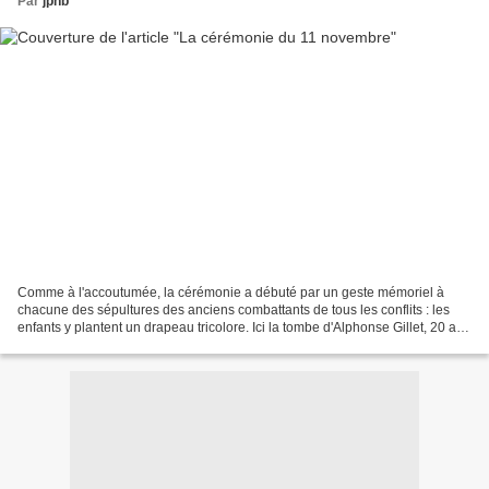
Par
jphb
Comme à l'accoutumée, la cérémonie a débuté par un geste mémoriel à
chacune des sépultures des anciens combattants de tous les conflits : les
enfants y plantent un drapeau tricolore. Ici la tombe d'Alphonse Gillet, 20 ans
en 1914, blessé après 2 mois...