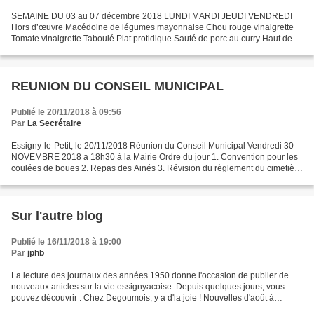
SEMAINE DU 03 au 07 décembre 2018 LUNDI MARDI JEUDI VENDREDI
Hors d’œuvre Macédoine de légumes mayonnaise Chou rouge vinaigrette
Tomate vinaigrette Taboulé Plat protidique Sauté de porc au curry Haut de
cuisse de poulet à la compote chaude Tartiflette...
REUNION DU CONSEIL MUNICIPAL
Publié le 20/11/2018 à 09:56
Par
La Secrétaire
Essigny-le-Petit, le 20/11/2018 Réunion du Conseil Municipal Vendredi 30
NOVEMBRE 2018 a 18h30 à la Mairie Ordre du jour 1. Convention pour les
coulées de boues 2. Repas des Ainés 3. Révision du règlement du cimetière
chapitre 6 et tarif 4. Travaux au...
Sur l'autre blog
Publié le 16/11/2018 à 19:00
Par
jphb
La lecture des journaux des années 1950 donne l'occasion de publier de
nouveaux articles sur la vie essignyacoise. Depuis quelques jours, vous
pouvez découvrir : Chez Degoumois, y a d'la joie ! Nouvelles d'août à
décembre 1950 Marcel Vilcocq On sambate...