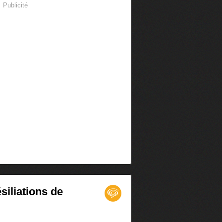
Publicité
siliations de