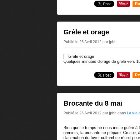
Re
0
Grêle et orage
Publié le 26 Avril 2012 par jphb
Quelques minutes d'orage de grêle vers 18
Re
0
Brocante du 8 mai
Publié le 26 Avril 2012 par jphb
dans
La vie
Bien que le temps ne nous incite guère à f
greniers, la brocante se prépare. Ce soir, 
d'animation du foyer culturel se réunit pou