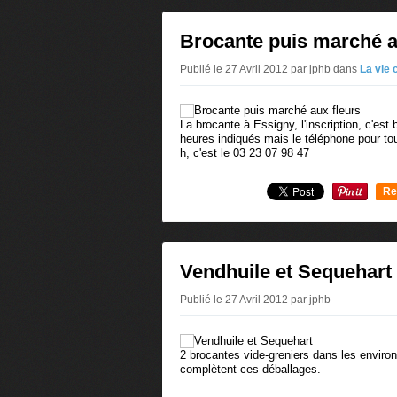
Brocante puis marché a
Publié le 27 Avril 2012 par jphb
dans
La vie
La brocante à Essigny, l'inscription, c'est 
heures indiqués mais le téléphone pour to
h, c'est le 03 23 07 98 47
Re
0
Vendhuile et Sequehart
Publié le 27 Avril 2012 par jphb
2 brocantes vide-greniers dans les envir
complètent ces déballages.