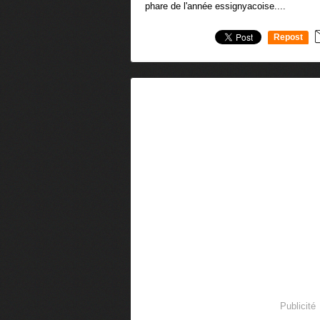
phare de l'année essignyacoise....
Repost
0
Publicité