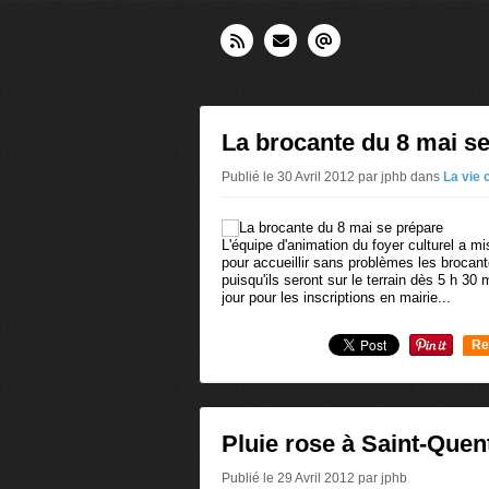
La brocante du 8 mai s
Publié le 30 Avril 2012 par jphb
dans
La vie
L'équipe d'animation du foyer culturel a mis
pour accueillir sans problèmes les brocant
puisqu'ils seront sur le terrain dès 5 h 30 
jour pour les inscriptions en mairie...
Re
0
Pluie rose à Saint-Quen
Publié le 29 Avril 2012 par jphb