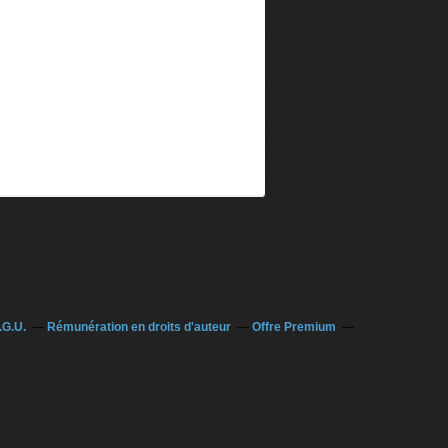
.G.U.
Rémunération en droits d'auteur
Offre Premium