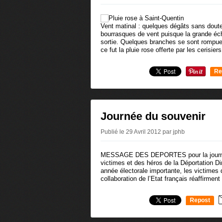
Vent matinal : quelques dégâts sans doute
bourrasques de vent puisque la grande éch
sortie. Quelques branches se sont rompues
ce fut la pluie rose offerte par les cerisiers
Re
0
Journée du souvenir
Publié le 29 Avril 2012 par jphb
MESSAGE DES DEPORTES pour la journée
victimes et des héros de la Déportation D
année électorale importante, les victimes
collaboration de l’Etat français réaffirment
Repost
0