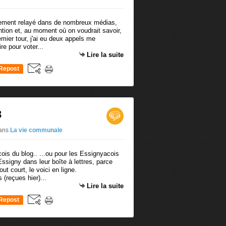
ement relayé dans de nombreux médias,
ntion et, au moment où on voudrait savoir,
emier tour, j'ai eu deux appels me
re pour voter...
Lire la suite
Repost
0
3
ans
La vie communale
ois du blog.. ...ou pour les Essignyacois
Essigny dans leur boîte à lettres, parce
t court, le voici en ligne.
 (reçues hier)...
Lire la suite
Repost
0