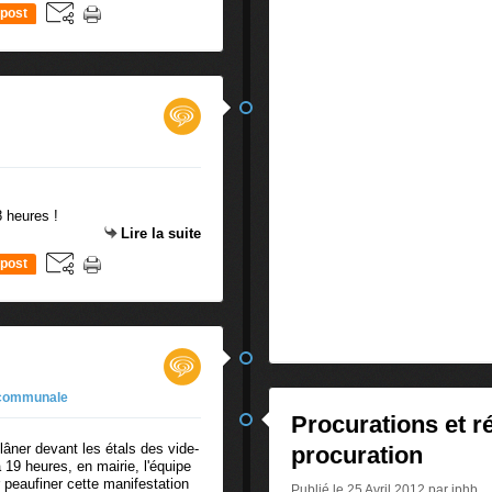
post
 heures !
Lire la suite
post
 communale
Procurations et ré
lâner devant les étals des vide-
procuration
à 19 heures, en mairie, l'équipe
r peaufiner cette manifestation
Publié le 25 Avril 2012 par jphb