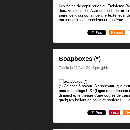
Les Actes de capitulation du Troisième Re
deux versions de l'Acte de reddition militai
surrender), qui constituent le texte légal 
par lequel le commandement suprême...
Repost
0
Soapboxes (*)
Publié le 28 Avril 2013 par jphb
(*) Caisses à savon. Bichancourt, que ce
pour son refuge LPO (Ligue de protection d
dimanche, le théâtre d'une course de cai
quelques ballots de paille et barrières,.... e
Re
0