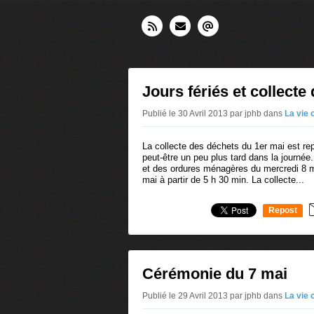
Jours fériés et collecte
Publié le 30 Avril 2013 par jphb
dans
La vie
La collecte des déchets du 1er mai est re
peut-être un peu plus tard dans la journée
et des ordures ménagères du mercredi 8 ma
mai à partir de 5 h 30 min. La collecte...
Repost
0
Cérémonie du 7 mai
Publié le 29 Avril 2013 par jphb
dans
La vie