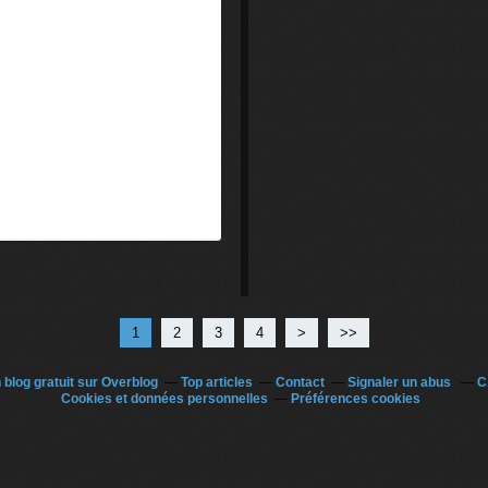
1
2
3
4
>
>>
 blog gratuit sur Overblog
Top articles
Contact
Signaler un abus
C
Cookies et données personnelles
Préférences cookies