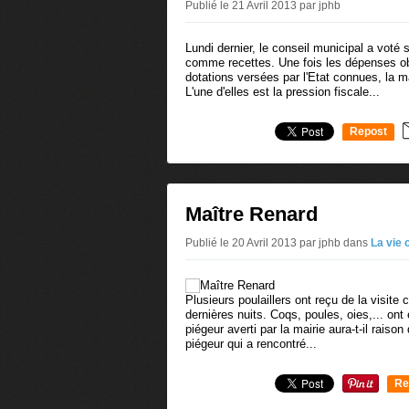
Publié le 21 Avril 2013 par jphb
Lundi dernier, le conseil municipal a vot
comme recettes. Une fois les dépenses ob
dotations versées par l'Etat connues, la 
L'une d'elles est la pression fiscale...
Repost
0
Maître Renard
Publié le 20 Avril 2013 par jphb
dans
La vie
Plusieurs poulaillers ont reçu de la visite 
dernières nuits. Coqs, poules, oies,... ont
piégeur averti par la mairie aura-t-il raiso
piégeur qui a rencontré...
Re
0