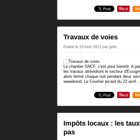
Re
0
Travaux de voies
Publié le 23 Avril 2013 par jphb
Le chantier SNCF, c'est pour bientôt. A par
les travaux atteindront le secteur d'Essig
alors fermé chaque nuit pendant deux se
weeekend. Le Courrier picard du 22 avril...
Re
0
Impôts locaux : les tau
pas