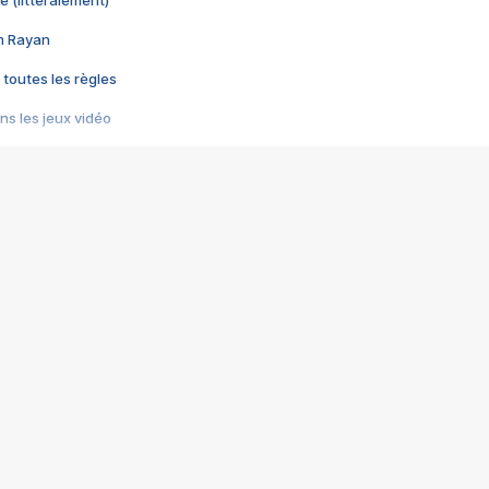
e (littéralement)
im Rayan
 toutes les règles
s les jeux vidéo
us choquant de Rockstar ? - Le scandale BULLY
e plus moche de Steam
du RÊVE tourne au CAUCHEMAR
pendant 8 heures
it… à tort
umiliés par un jeu vidéo
ire - Final Fantasy 8
ti un empire - Age of Empires
story DOFUS