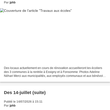
Par
jphb
Des locaux actuellement en cours de rénovation accueilleront les écoliers
des 3 communes à la rentrée à Essigny et à Fonsomme. Photos Adeline
Néhari Merci aux municipalités, aux employés communaux et aux bénévoles
qui œuvrent pour le bien-être des él...
Des 14-juillet (suite)
Publié le 14/07/2026 à 15:11
Par
jphb