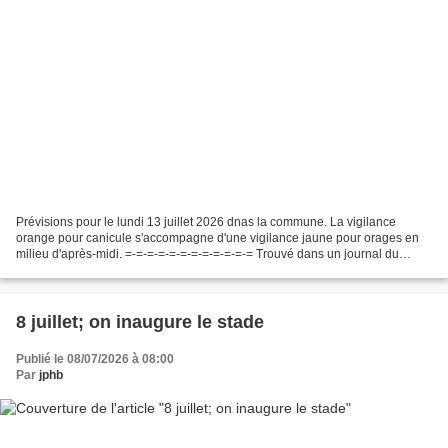
Prévisions pour le lundi 13 juillet 2026 dnas la commune. La vigilance
orange pour canicule s'accompagne d'une vigilance jaune pour orages en
milieu d'après-midi. =-=-=-=-=-=-=-=-=-=-=-= Trouvé dans un journal du
Saint-Quentinois de mai 1912 Le Guetteur...
8 juillet; on inaugure le stade
Publié le 08/07/2026 à 08:00
Par
jphb