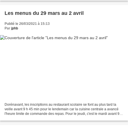
Les menus du 29 mars au 2 avril
Publié le 26/03/2021 à 15:13
Par
jphb
Dorénavant, les inscriptions au restaurant scolaire se font au plus tard la
veille avant 9 h 45 min pour le lendemain car la cuisine centrale a avancé
l'heure limite de commande des repas. Pour le jeudi, c'est le mardi avant 9 h
45 min qu'il faut réserver. Lundi...