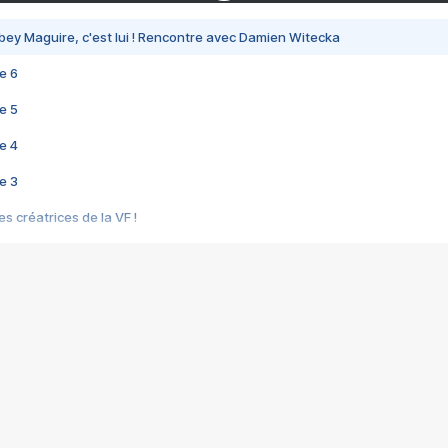
bey Maguire, c'est lui ! Rencontre avec Damien Witecka
e 6
e 5
e 4
e 3
s créatrices de la VF !
e 2
e 1
e Mektoub My Love arrive enfin ! Rencontre avec Shaïn Boumedine et Sal
i : après Toni en famille
elle réalise le bouleversant Dites lui que je l'aime
ais ! Rencontre autour de Vie privée de Rebecca Zlotowski