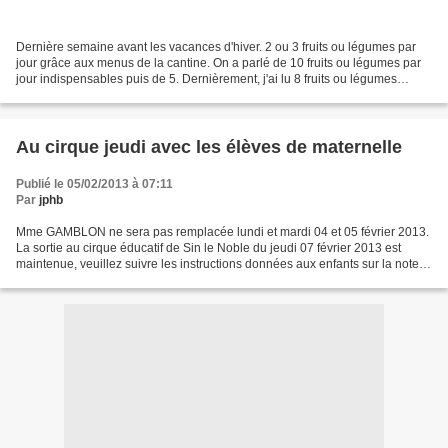
Dernière semaine avant les vacances d'hiver. 2 ou 3 fruits ou légumes par
jour grâce aux menus de la cantine. On a parlé de 10 fruits ou légumes par
jour indispensables puis de 5. Dernièrement, j'ai lu 8 fruits ou légumes
quotidiens pour être heureux....
Au cirque jeudi avec les élèves de maternelle
Publié le 05/02/2013 à 07:11
Par
jphb
Mme GAMBLON ne sera pas remplacée lundi et mardi 04 et 05 février 2013.
La sortie au cirque éducatif de Sin le Noble du jeudi 07 février 2013 est
maintenue, veuillez suivre les instructions données aux enfants sur la note
de service. Lu sur le site de...