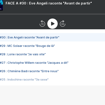
FACE A #30 : Eve Angeli raconte "Avant de partir"
#30 : Eve Angeli raconte "Avant de partir"
#29 : MC Solaar raconte "Bouge de là"
28 : Lorie raconte "Je vais vite"
#27 : Christophe Willem raconte "Jacques a dit"
#26 : Chimène Badi raconte "Entre nous"
#25 : Indochine raconte "3e sexe"
#24 : Zaho raconte "C'est chelou"
#23 : Patrick Bruel raconte "Au café des délices"
#22 : Kyo raconte "Le chemin"