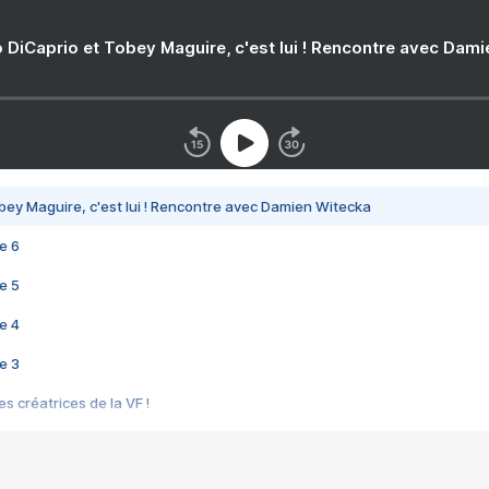
 DiCaprio et Tobey Maguire, c'est lui ! Rencontre avec Dam
bey Maguire, c'est lui ! Rencontre avec Damien Witecka
e 6
e 5
e 4
e 3
s créatrices de la VF !
e 2
e 1