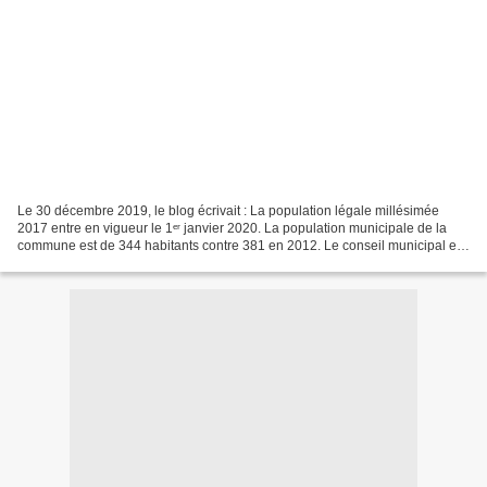
Le 30 décembre 2019, le blog écrivait : La population légale millésimée
2017 entre en vigueur le 1ᵉʳ janvier 2020. La population municipale de la
commune est de 344 habitants contre 381 en 2012. Le conseil municipal est
toujours composé de 11 membres....