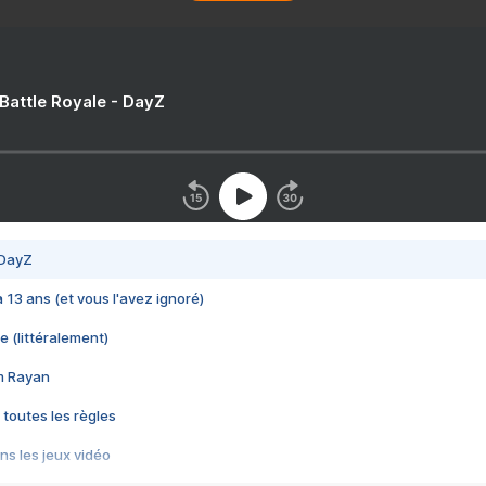
 Battle Royale - DayZ
 DayZ
 a 13 ans (et vous l'avez ignoré)
e (littéralement)
im Rayan
 toutes les règles
s les jeux vidéo