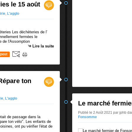
es le 15 août
irie
,
L'agglo
es Les déchèteries de l'
onnellement fermées le
e de l'Assomption
Lire la suite
post
Répare ton
rie
,
L'agglo
Le marché fermi
Publié le 2 Août 2021 par jphb
da
 était de passage dans la
Fonsomme
are ton vélo". Les enfants de
nes, ont pu vérifier l'état de