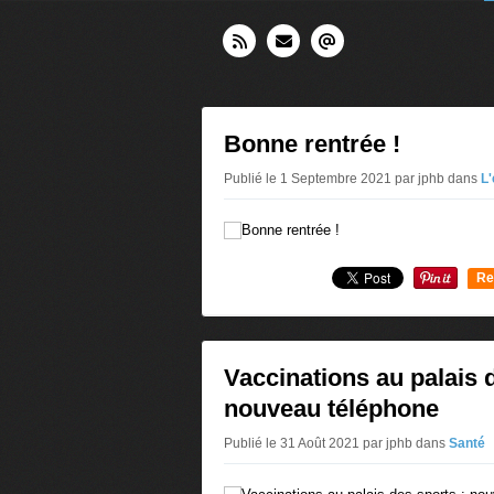
Bonne rentrée !
Publié le 1 Septembre 2021 par jphb
dans
L'
Re
0
Vaccinations au palais 
nouveau téléphone
Publié le 31 Août 2021 par jphb
dans
Santé