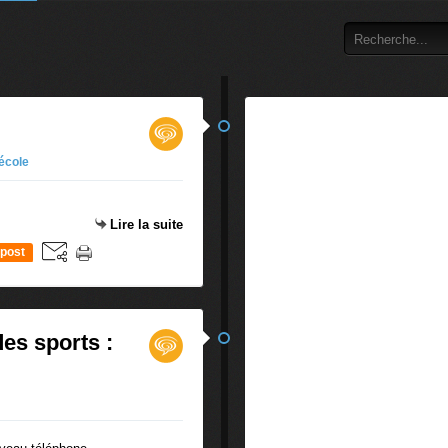
école
Lire la suite
post
des sports :