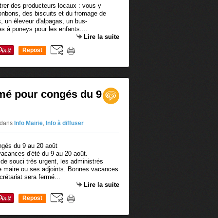
trer des producteurs locaux : vous y
onbons, des biscuits et du fromage de
, un éleveur d'alpagas, un bus-
es à poneys pour les enfants....
Lire la suite
Repost
0
rmé pour congés du 9
dans
Info Mairie
,
Info à diffuser
vacances d'été du 9 au 20 août.
de souci très urgent, les administrés
e maire ou ses adjoints. Bonnes vacances
rétariat sera fermé...
Lire la suite
Repost
0