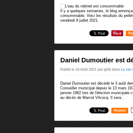
Il y a quelques semaines, le blog annonçai
consommable. Voici les résultats du prélèv
vendredi 9 juillet 2021.
Re
0
Daniel Dumoutier est d
Publié le 16 Août 2021 par jphb
dans
La vie
Daniel Dumoutier est décédé le 3 août de
Conseiller municipal depuis le 13 mars 1977
janvier 1982 lors de l'élection municipale 
au décès de Marcel Vilcocq. Il sera...
Repost
0