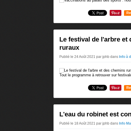
Re
0
Le festival de l'arbre e
ruraux
Publié le 24 Août 2021 par jphb
dans
Info à 
Tout le programme à retrouver sur festival
Re
0
L'eau du robinet est c
Publié le 18 Août 2021 par jphb
dans
Info Ma