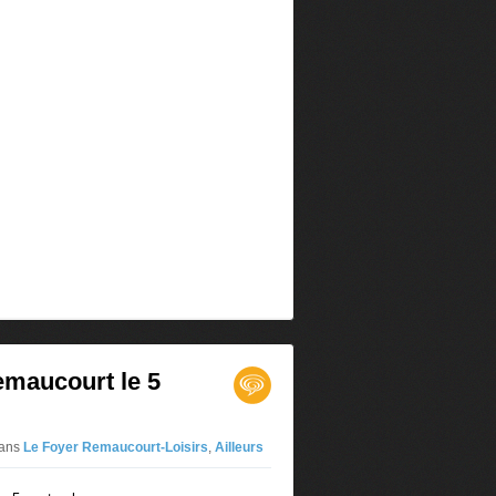
emaucourt le 5
ans
Le Foyer Remaucourt-Loisirs
,
Ailleurs