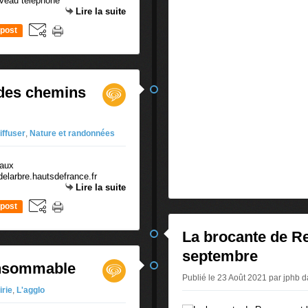
Lire la suite
post
t des chemins
diffuser
,
Nature et randonnées
delarbre.hautsdefrance.fr
Lire la suite
post
La brocante de R
septembre
onsommable
Publié le 23 Août 2021 par jphb
d
irie
,
L'agglo