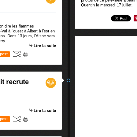
photos de ce pêle-mêle alberti
Quentin le mercredi 17 juillet.
-on dire les flammes
al à l'ouest à Albert à l'est en
ens. Dans 13 jours, l'Aisne sera
ry...
Lire la suite
post
it recrute
e
Lire la suite
post