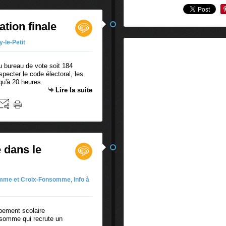
ation finale
-le-Petit
u bureau de vote soit 184
specter le code électoral, les
qu'à 20 heures.
Lire la suite
 dans le
mme et Croix-Fonsomme
,
Info à
onsomme qui recrute un