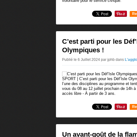
volontaire pour le service civique.
Re
0
C’est parti pour les Déf’
Olympiques !
Publié le 6 Juillet 2024 par jphb
dans
L'aggl
SPORT | C’est parti pour les Déf’Isle Olym
l’une des disciplines au programme et tent
vous du 08 au 12 juillet prochain de 14h à 
accès libre - À partir de 3 ans.
Re
0
Un avant-goût de la fl