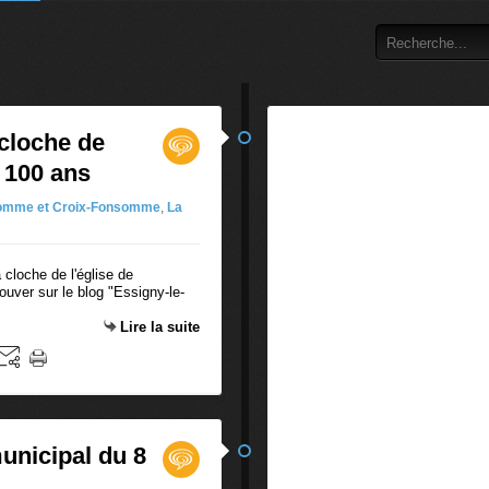
 cloche de
 100 ans
omme et Croix-Fonsomme
,
La
 cloche de l'église de
uver sur le blog "Essigny-le-
Lire la suite
unicipal du 8