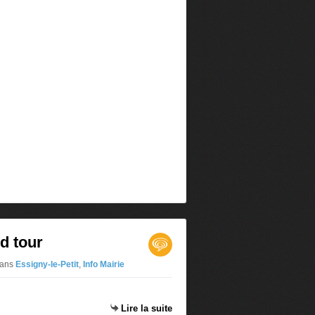
d tour
ans
Essigny-le-Petit
,
Info Mairie
Lire la suite