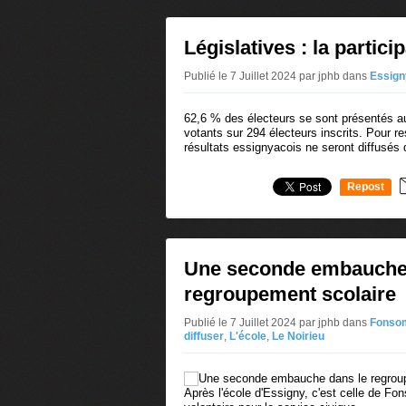
Législatives : la particip
Publié le 7 Juillet 2024 par jphb
dans
Essigny
62,6 % des électeurs se sont présentés a
votants sur 294 électeurs inscrits. Pour re
résultats essignyacois ne seront diffusés 
Repost
0
Une seconde embauche
regroupement scolaire
Publié le 7 Juillet 2024 par jphb
dans
Fonso
diffuser
,
L'école
,
Le Noirieu
Après l'école d'Essigny, c'est celle de F