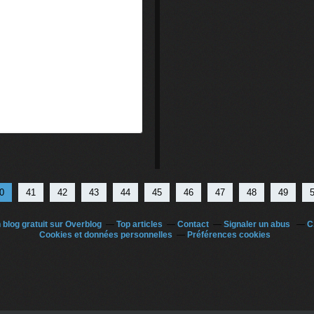
0
0
0
0
41
42
43
44
45
46
47
48
49
 blog gratuit sur Overblog
Top articles
Contact
Signaler un abus
C
Cookies et données personnelles
Préférences cookies