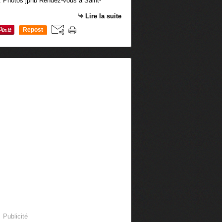
n. Photos jphb Rendez-vous à Saint-
Lire la suite
Repost
0
Publicité