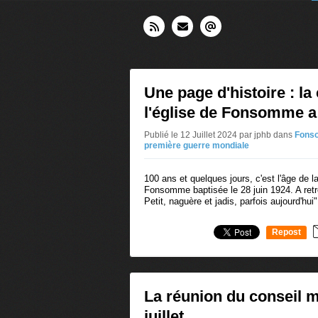
Une page d'histoire : la
l'église de Fonsomme a
Publié le 12 Juillet 2024 par jphb
dans
Fons
première guerre mondiale
100 ans et quelques jours, c'est l'âge de la
Fonsomme baptisée le 28 juin 1924. A retro
Petit, naguère et jadis, parfois aujourd'hui"
Repost
0
La réunion du conseil m
juillet