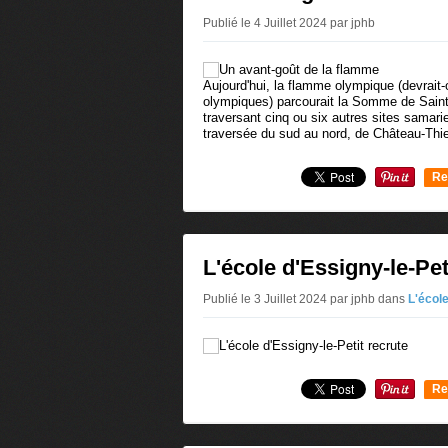
Publié le 4 Juillet 2024 par jphb
Aujourd'hui, la flamme olympique (devrait
olympiques) parcourait la Somme de Saint-V
traversant cinq ou six autres sites samari
traversée du sud au nord, de Château-Thier
Re
0
L'école d'Essigny-le-Pet
Publié le 3 Juillet 2024 par jphb
dans
L'écol
Re
0