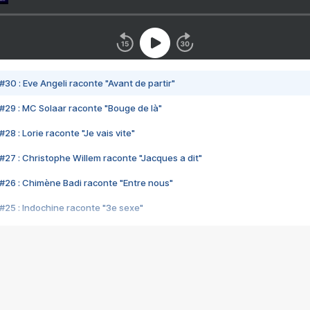
#30 : Eve Angeli raconte "Avant de partir"
#29 : MC Solaar raconte "Bouge de là"
28 : Lorie raconte "Je vais vite"
#27 : Christophe Willem raconte "Jacques a dit"
#26 : Chimène Badi raconte "Entre nous"
#25 : Indochine raconte "3e sexe"
#24 : Zaho raconte "C'est chelou"
#23 : Patrick Bruel raconte "Au café des délices"
#22 : Kyo raconte "Le chemin"
#21 : Nolwenn Leroy raconte "Cassé"