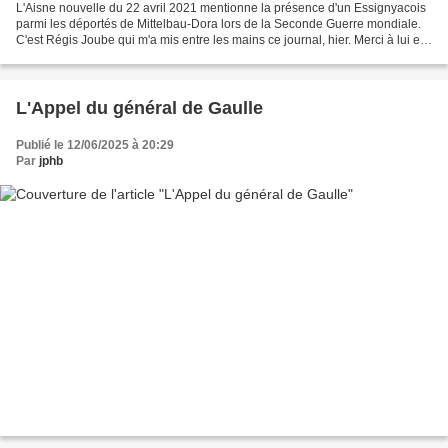
L'Aisne nouvelle du 22 avril 2021 mentionne la présence d'un Essignyacois
parmi les déportés de Mittelbau-Dora lors de la Seconde Guerre mondiale.
C'est Régis Joube qui m'a mis entre les mains ce journal, hier. Merci à lui et
à tous ceux qui dévoilent...
L'Appel du général de Gaulle
Publié le 12/06/2025 à 20:29
Par
jphb