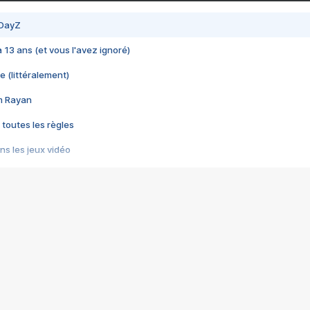
 DayZ
 a 13 ans (et vous l'avez ignoré)
e (littéralement)
im Rayan
 toutes les règles
s les jeux vidéo
us choquant de Rockstar ? - Le scandale BULLY
e plus moche de Steam
du RÊVE tourne au CAUCHEMAR
pendant 8 heures
it… à tort
umiliés par un jeu vidéo