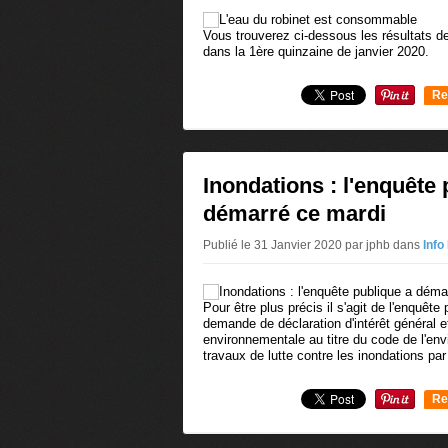
Vous trouverez ci-dessous les résultats d
dans la 1ère quinzaine de janvier 2020.
Re
0
Inondations : l'enquête 
démarré ce mardi
Publié le 31 Janvier 2020 par jphb
dans
Info
Pour être plus précis il s'agit de l'enquêt
demande de déclaration d'intérêt général et
environnementale au titre du code de l'en
travaux de lutte contre les inondations par
Re
0