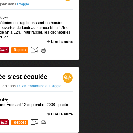
 jphb
dans
L'agglo
èteries de l'agglo passent en horaire
t ouvertes du lundi au samedi 9h à 12h et
de 9h à 12h. Pour rappel, les déchèteries
t les...
Lire la suite
Repost
0
e s'est écoulée
 jphb
dans
La vie communale
,
L'agglo
ôme Édouard 12 septembre 2008 - photo
Lire la suite
Repost
0