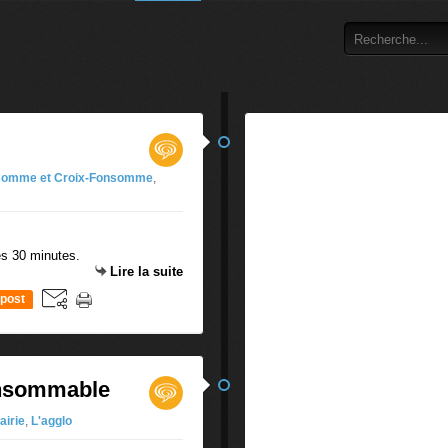
somme et Croix-Fonsomme
,
s 30 minutes.
Lire la suite
post
onsommable
airie
,
L'agglo