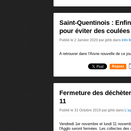
0
Saint-Quentinois : Enfi
pour éviter des coulées
Publié le 2 Janvier 2020 par jphb
dans
Info 
A retrouver dans l'Aisne nouvelle de ce jou
Repost
0
Fermeture des déchèteri
11
Publié le 31 Octobre 2019 par jphb
dans
L'a
Vendredi 1er novembre et lundi 11 novemb
l'Agglo seront fermées. Les collectes des 