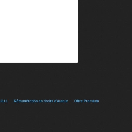
.G.U.
Rémunération en droits d'auteur
Offre Premium