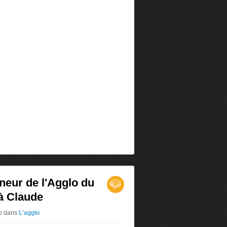
neur de l'Agglo du
à Claude
hb
dans
L'agglo