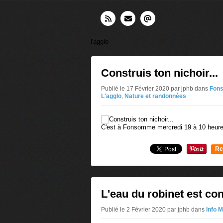
l'agglo
Construis ton nichoir...
Publié le 17 Février 2020 par jphb
dans
Fon
L'agglo
,
Nature et randonnées
C'est à Fonsomme mercredi 19 à 10 heure
Re
0
L'eau du robinet est c
Publié le 2 Février 2020 par jphb
dans
Info M