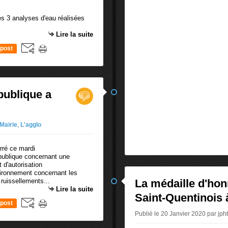
es 3 analyses d'eau réalisées
Lire la suite
post
publique a
 Mairie
,
L'agglo
e publique concernant une
 d'autorisation
vironnement concernant les
 ruissellements...
La médaille d'hon
Lire la suite
Saint-Quentinois 
post
Publié le 20 Janvier 2020 par jp