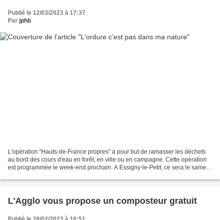
Publié le 12/03/2023 à 17:37
Par
jphb
L'opération "Hauts-de-France propres" a pour but de ramasser les déchets
au bord des cours d'eau en forêt, en ville ou en campagne. Cette opération
est programmée le week-end prochain. A Essigny-le-Petit, ce sera le samedi
18 avec un départ à 9 heures...
L'Agglo vous propose un composteur gratuit
Publié le 28/02/2023 à 16:51