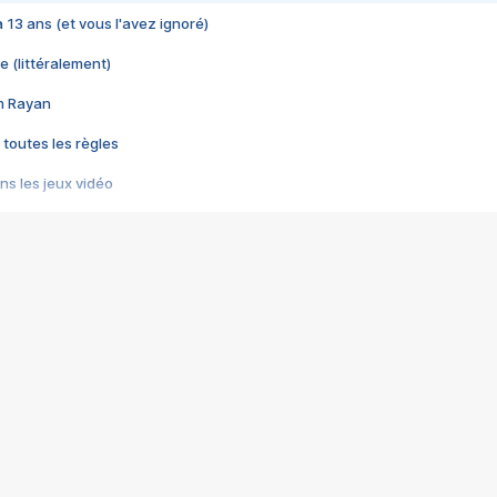
 a 13 ans (et vous l'avez ignoré)
e (littéralement)
im Rayan
 toutes les règles
s les jeux vidéo
us choquant de Rockstar ? - Le scandale BULLY
e plus moche de Steam
du RÊVE tourne au CAUCHEMAR
pendant 8 heures
it… à tort
umiliés par un jeu vidéo
ire - Final Fantasy 8