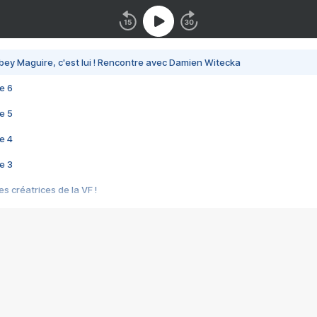
bey Maguire, c'est lui ! Rencontre avec Damien Witecka
e 6
e 5
e 4
e 3
s créatrices de la VF !
e 2
e 1
e Mektoub My Love arrive enfin ! Rencontre avec Shaïn Boumedine et Sal
i : après Toni en famille