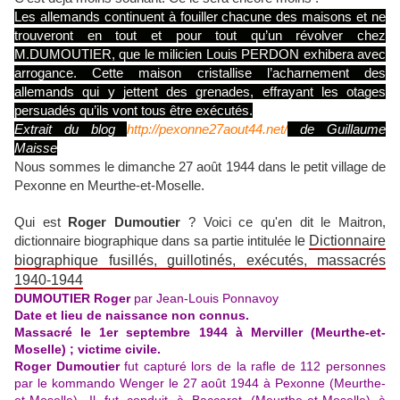
Les allemands continuent à fouiller chacune des maisons et ne
trouveront en tout et pour tout qu’un révolver chez
M.DUMOUTIER, que le milicien Louis PERDON exhibera avec
arrogance. Cette maison cristallise l’acharnement des
allemands qui y jettent des grenades, effrayant les otages
persuadés qu’ils vont tous être exécutés.
Extrait du blog
http://pexonne27aout44.net/
de Guillaume
Maisse
Nous sommes le dimanche 27 août 1944 dans le petit village de
Pexonne en Meurthe-et-Moselle.
Qui est
Roger Dumoutier
? Voici ce qu'en dit le Maitron,
dictionnaire biographique dans sa partie intitulée l
e
Dictionnaire
biographique fusillés, guillotinés, exécutés, massacrés
1940-1944
DUMOUTIER Roger
par Jean-Louis Ponnavoy
Date et lieu de naissance non connus.
Massacré le 1er septembre 1944 à Merviller (Meurthe-et-
Moselle) ; victime civile.
Roger Dumoutier
fut capturé lors de la rafle de 112 personnes
par le kommando Wenger le 27 août 1944 à Pexonne (Meurthe-