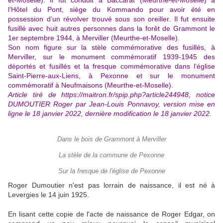
et-Moselle). Il fut conduit à Baccarat (Meurthe-et-Moselle) à
l’Hôtel du Pont, siège du Kommando pour avoir été en
possession d’un révolver trouvé sous son oreiller. Il fut ensuite
fusillé avec huit autres personnes dans la forêt de Grammont le
1er septembre 1944, à Merviller (Meurthe-et-Moselle).
Son nom figure sur la stèle commémorative des fusillés, à
Merviller, sur le monument commémoratif 1939-1945 des
déportés et fusillés et la fresque commémorative dans l’église
Saint-Pierre-aux-Liens, à Pexonne et sur le monument
commémoratif à Neufmaisons (Meurthe-et-Moselle).
Article tiré de https://maitron.fr/spip.php?article244948, notice
DUMOUTIER Roger par Jean-Louis Ponnavoy, version mise en
ligne le 18 janvier 2022, dernière modification le 18 janvier 2022.
Dans le bois de Grammont à Merviller
La stèle de la commune de Pexonne
Sur la fresque de l'église de Pexonne
Roger Dumoutier n'est pas lorrain de naissance, il est né à
Levergies le 14 juin 1925.
En lisant cette copie de l'acte de naissance de Roger Edgar, on