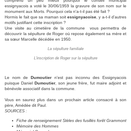
comprend un peu mieux pourquoi le conseil municipal
essignyacois a voté le 30/06/1959 la gravure de son nom sur le
monument aux Morts. Pourquoi cela n'a-t-il pas été fait ?
Hormis le fait que sa maman soit
essignyacoise
, y a-t-il d'autres
motifs justifiant cette inscription ?
Une visite au cimetière de la commune vous permettra de
découvrir la sépulture de Roger où repose également sa mère et
sa sœur Marcelle décédée en 1950.
La sépulture familiale
L'inscription de Roger sur la sépulture
Le nom de
Dumoutier
n'est pas inconnu des Essignyacois
puisque Daniel
Dumoutier
, son jeune frère, fut maire adjoint et
bénévole associatif dans la commune.
Vous en saurez plus dans un prochain article consacré à son
père, Amédée dit Paul.
SOURCES :
Fiche de renseignement Stèles des fusillés forêt Grammont
Mémoire des Hommes