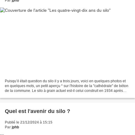
Par
jphb
Puisqu’il était question du silo il y a trois jours, voici en quelques photos et
en quelques mots, un petit aperçu * sur l'histoire de la "cathédrale" de béton
de la commune. Le silo à grain actuel est-il celui construit en 1934 après
l'acquisition du...
Quel est l'avenir du silo ?
Publié le 21/12/2024 à 15:15
Par
jphb