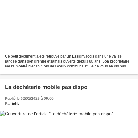
Ce petit document a été retrouvé par un Essignyacois dans une valise
rangée dans son grenier et jamais ouverte depuis 80 ans. Son propriétaire
me l'a montré hier soir lors des vœux communaux. Je ne vous en dis pas
plus. Ce document, vous pourrez le découvrir...
La déchèterie mobile pas dispo
Publié le 02/01/2025 à 09:00
Par
jphb