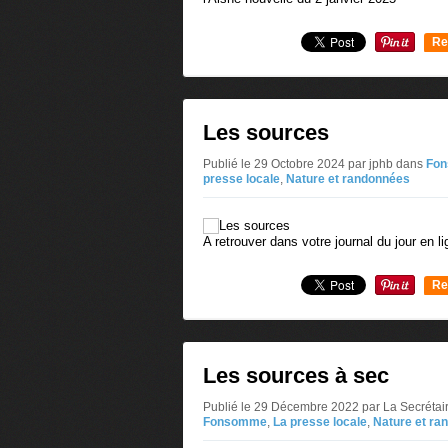
Re
0
Les sources
Publié le 29 Octobre 2024 par jphb
dans
Fon
presse locale
,
Nature et randonnées
A retrouver dans votre journal du jour en l
Re
0
Les sources à sec
Publié le 29 Décembre 2022 par La Secrétai
Fonsomme
,
La presse locale
,
Nature et ra