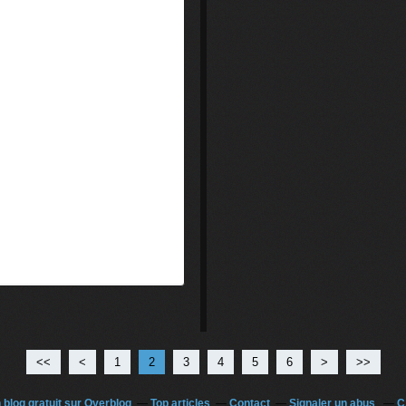
<<
<
1
2
3
4
5
6
>
>>
 blog gratuit sur Overblog
Top articles
Contact
Signaler un abus
C