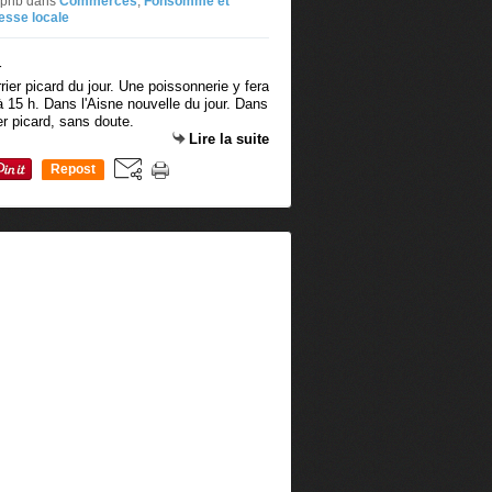
 jphb
dans
Commerces
,
Fonsomme et
esse locale
rier picard du jour. Une poissonnerie y fera
 15 h. Dans l'Aisne nouvelle du jour. Dans
er picard, sans doute.
Lire la suite
Repost
0