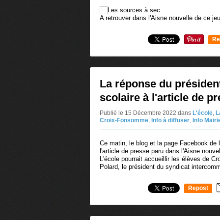
A retrouver dans l'Aisne nouvelle de ce j
Re
0
La réponse du présiden
scolaire à l'article de p
Publié le 15 Décembre 2022
dans
L'école
,
L
Croix-Fonsomme
,
Info à diffuser
,
Info Mairi
Ce matin, le blog et la page Facebook d
l'article de presse paru dans l'Aisne nouvel
L'école pourrait accueillir les élèves de 
Polard, le président du syndicat intercomm
Repost
0