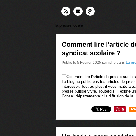
la presse locale
Comment lire l'article d
syndicat scolaire ?
Publié le 5 Février 2025 par jphb
dans
La pr
Le blog ne publie pas les articles de pres
intéresser. Tout au plus, il vous incite à a
presse puisse vivre. Toutefois, il existe u
Conseil départemental : la diffusion de la..
Re
0