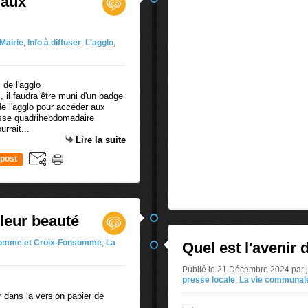
 aux
 Mairie
,
Info à diffuser
,
L'agglo
,
 il faudra être muni d'un badge
 l'agglo pour accéder aux
sse quadrihebdomadaire
rrait...
Lire la suite
post
leur beauté
omme et Croix-Fonsomme
,
La
Quel est l'avenir d
Publié le 21 Décembre 2024 par
presse locale
,
La vie communal
r dans la version papier de