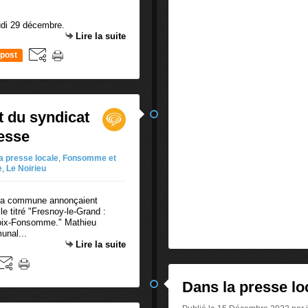
eudi 29 décembre.
Lire la suite
post
t du syndicat
resse
a presse locale
,
Fonsomme et
e
,
Le Noirieu
e la commune annonçaient
le titré "Fresnoy-le-Grand :
Croix-Fonsomme." Mathieu
unal...
Lire la suite
Dans la presse lo