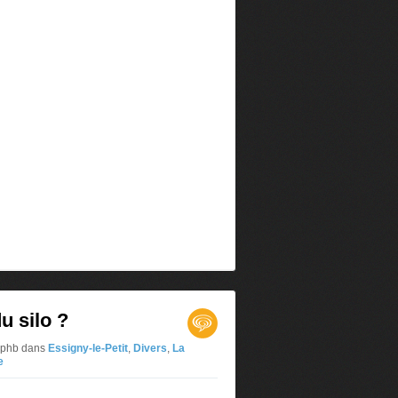
u silo ?
 jphb
dans
Essigny-le-Petit
,
Divers
,
La
e