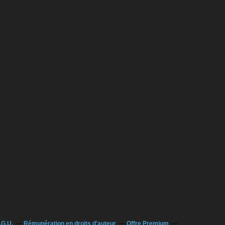
.G.U.
Rémunération en droits d'auteur
Offre Premium