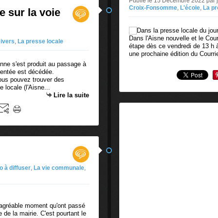
Publié le 15 Décembre 2022 par
Croix-Fonsomme
,
L'école
,
La pr
 sur la voie
Dans l'Aisne nouvelle et le Cour
ivers
,
La presse locale
étape dès ce vendredi de 13 h à
une prochaine édition du Courri
onne s'est produit au passage à
entée est décédée.
Vous pouvez trouver des
 locale (l'Aisne...
Lire la suite
fo à diffuser
,
La vie communale
,
t agréable moment qu'ont passé
 de la mairie. C'est pourtant le