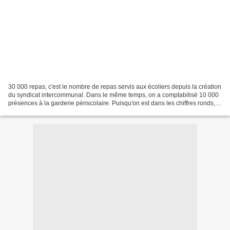
30 000 repas, c'est le nombre de repas servis aux écoliers depuis la création
du syndicat intercommunal. Dans le même temps, on a comptabilisé 10 000
présences à la garderie périscolaire. Puisqu'on est dans les chiffres ronds,
2000, c'est le nombre d'articles...