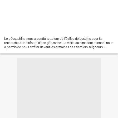
Le géocaching nous a conduits autour de l'église de Lesdins pour la
recherche d'un "trésor", d'une géocache. La visite du cimetière attenant nous
a permis de nous arrêter devant les armoiries des derniers seigneurs
d'Essigny-le-Petit : la famille de Chauvenet....