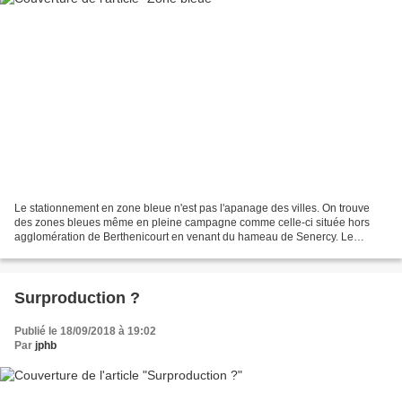
Le stationnement en zone bleue n'est pas l'apanage des villes. On trouve
des zones bleues même en pleine campagne comme celle-ci située hors
agglomération de Berthenicourt en venant du hameau de Senercy. Le
pourquoi : une querelle de clocher !!!!
Surproduction ?
Publié le 18/09/2018 à 19:02
Par
jphb