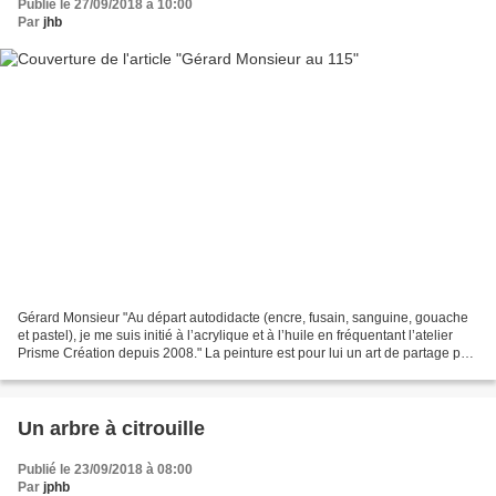
Publié le 27/09/2018 à 10:00
Par
jhb
Gérard Monsieur "Au départ autodidacte (encre, fusain, sanguine, gouache
et pastel), je me suis initié à l’acrylique et à l’huile en fréquentant l’atelier
Prisme Création depuis 2008." La peinture est pour lui un art de partage par
excellence et c’est...
Un arbre à citrouille
Publié le 23/09/2018 à 08:00
Par
jphb