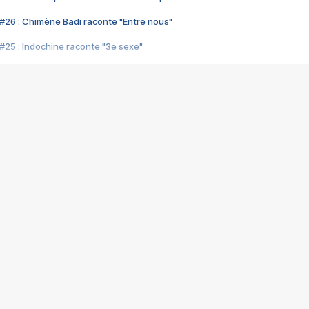
#26 : Chimène Badi raconte "Entre nous"
#25 : Indochine raconte "3e sexe"
#24 : Zaho raconte "C'est chelou"
#23 : Patrick Bruel raconte "Au café des délices"
#22 : Kyo raconte "Le chemin"
#21 : Nolwenn Leroy raconte "Cassé"
#20 : Patrick Hernandez raconte "Born to be alive"
#19 : Lorie raconte "Près de moi"
#18 : Michael Jones raconte "A nos actes manqués" (avec Jean-Jacque
#17 : Khaled raconte "Aïcha"
#16 : Corneille raconte "Parce qu'on vient de loin"
#15 : Indochine raconte "L'aventurier"