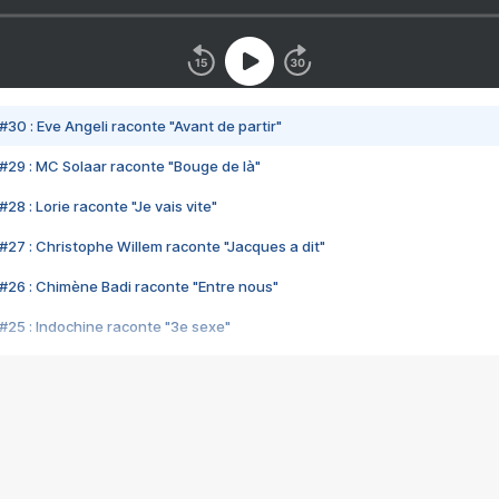
#30 : Eve Angeli raconte "Avant de partir"
#29 : MC Solaar raconte "Bouge de là"
28 : Lorie raconte "Je vais vite"
#27 : Christophe Willem raconte "Jacques a dit"
#26 : Chimène Badi raconte "Entre nous"
#25 : Indochine raconte "3e sexe"
#24 : Zaho raconte "C'est chelou"
#23 : Patrick Bruel raconte "Au café des délices"
#22 : Kyo raconte "Le chemin"
#21 : Nolwenn Leroy raconte "Cassé"