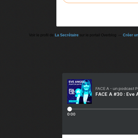
Voir le profil de
La Secrétaire
sur le portail Overblog
Créer un
FACE A - un podcast 
FACE A #30 : Eve A
0:00