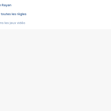
im Rayan
 toutes les règles
s les jeux vidéo
us choquant de Rockstar ? - Le scandale BULLY
e plus moche de Steam
du RÊVE tourne au CAUCHEMAR
pendant 8 heures
it… à tort
umiliés par un jeu vidéo
ire - Final Fantasy 8
ti un empire - Age of Empires
story DOFUS