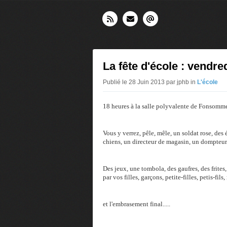
La fête d'école : vendre
Publié le 28 Juin 2013 par jphb in
L'école
18 heures à la salle polyvalente de Fonsomm
Vous y verrez, pêle, mêle, un soldat rose, des
chiens, un directeur de magasin, un dompteur et
Des jeux, une tombola, des gaufres, des frites,
par vos filles, garçons, petite-filles, petis-fil
et l'embrasement final.....