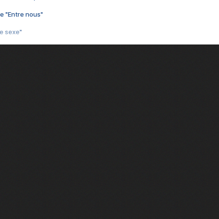
e "Entre nous"
3e sexe"
 chelou"
 "Au café des délices"
min"
nte "Cassé"
conte "Born to be alive"
e moi"
nte "A nos actes manqués" (avec Jean-Jacques Goldman)
ha"
rce qu'on vient de loin"
'aventurier"