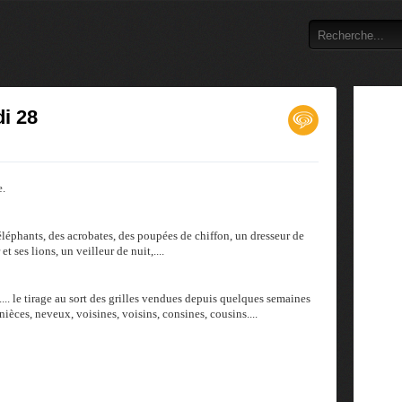
di 28
e.
 éléphants, des acrobates, des poupées de chiffon, un dresseur de
 ses lions, un veilleur de nuit,....
.... le tirage au sort des grilles vendues depuis quelques semaines
s, nièces, neveux, voisines, voisins, consines, cousins....