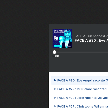
FACE A - un podcast 
FACE A #30 : Eve A
0:00
FACE A #30 : Eve Angeli raconte "A
FACE A #29 : MC Solaar raconte "
FACE A #28 : Lorie raconte "Je vais
FACE A #27 : Christophe Willem ra