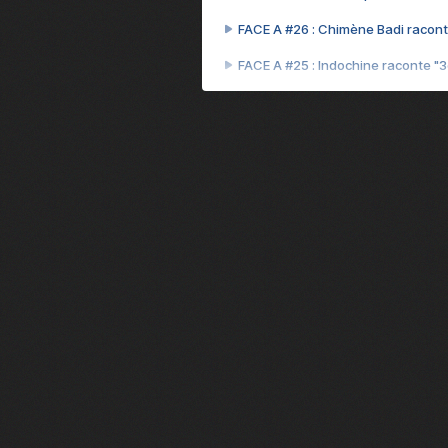
FACE A #26 : Chimène Badi racont
FACE A #25 : Indochine raconte "
FACE A #24 : Zaho raconte "C'est
FACE A #23 : Patrick Bruel raconte
FACE A #22 : Kyo raconte "Le che
FACE A #21 : Nolwenn Leroy raco
FACE A #20 : Patrick Hernandez ra
FACE A #19 : Lorie raconte "Près d
FACE A #18 : Michael Jones raco
FACE A #17 : Khaled raconte "Aïc
FACE A #16 : Corneille raconte "Pa
FACE A #15 : Indochine raconte "L