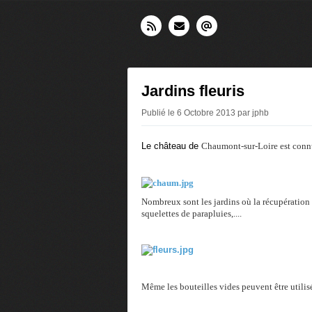
Jardins fleuris
Publié le 6 Octobre 2013 par jphb
Le château de
Chaumont-sur-Loire est connu 
Nombreux sont les jardins où la récupération 
squelettes de parapluies,....
Même les bouteilles vides peuvent être utilisée