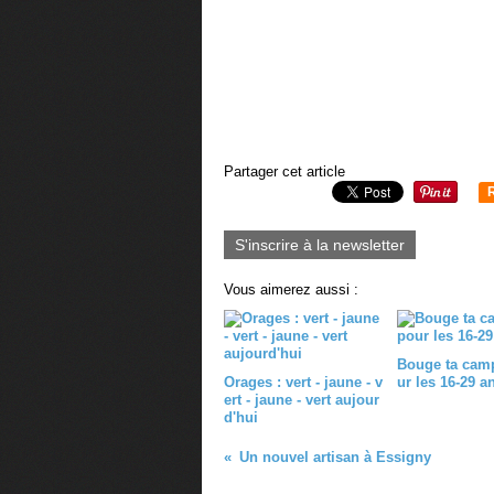
Partager cet article
S'inscrire à la newsletter
Vous aimerez aussi :
Bouge ta cam
Orages : vert - jaune - v
ur les 16-29 a
ert - jaune - vert aujour
d'hui
Un nouvel artisan à Essigny