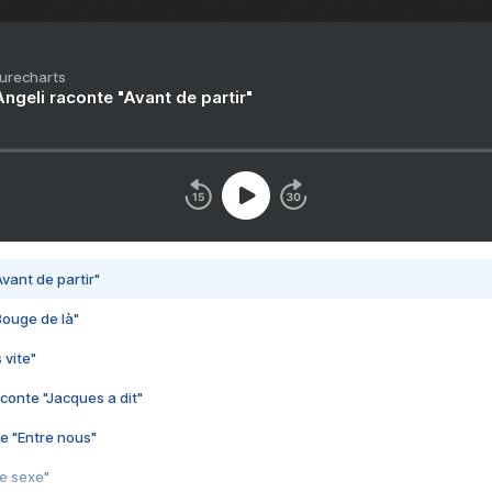
Purecharts
ngeli raconte "Avant de partir"
vant de partir"
Bouge de là"
 vite"
conte "Jacques a dit"
e "Entre nous"
3e sexe"