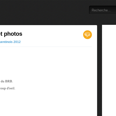
et photos
uentinois 2012
zz du BRB.
coup d'oeil.