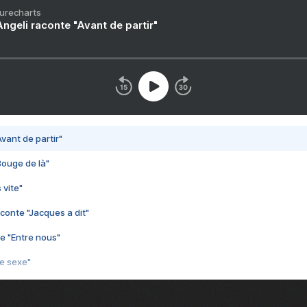
Purecharts
ngeli raconte "Avant de partir"
vant de partir"
Bouge de là"
 vite"
conte "Jacques a dit"
e "Entre nous"
3e sexe"
 chelou"