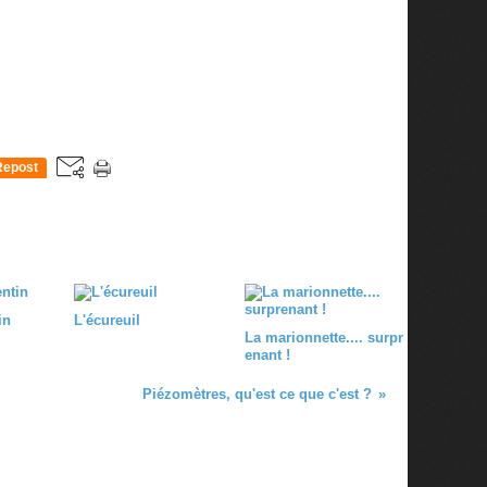
Repost
0
in
L'écureuil
La marionnette.... surpr
enant !
Piézomètres, qu'est ce que c'est ?