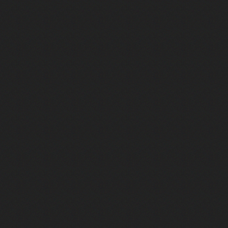
 "Au café des délices"
min"
nte "Cassé"
conte "Born to be alive"
e moi"
nte "A nos actes manqués" (avec Jean-Jacques Goldman)
ha"
rce qu'on vient de loin"
'aventurier"
air latino"
 feux d'artifice"
onte "Mourir demain" (avec Pascal Obispo)
te "Place des Grands Hommes"