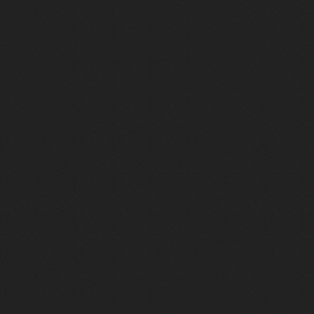
FACE A #23 : Patrick Bruel raconte
FACE A #22 : Kyo raconte "Le che
FACE A #21 : Nolwenn Leroy raco
FACE A #20 : Patrick Hernandez ra
FACE A #19 : Lorie raconte "Près d
FACE A #18 : Michael Jones raco
FACE A #17 : Khaled raconte "Aïc
FACE A #16 : Corneille raconte "Pa
FACE A #15 : Indochine raconte "L
FACE A #14 : Lorie raconte "Sur un 
FACE A #13 : Calogero raconte "Les
FACE A #12 : Natasha St-Pier rac
FACE A #11 : Patrick Bruel racon