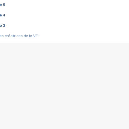
e 5
e 4
e 3
s créatrices de la VF !
e 2
e 1
e Mektoub My Love arrive enfin ! Rencontre avec Shaïn Boumedine et Sal
i : après Toni en famille
elle réalise le bouleversant Dites lui que je l'aime
ais ! Rencontre autour de Vie privée de Rebecca Zlotowski
 de Marguerite, Grave... Rencontre avec Ella Rumpf
 Les Rêveurs, un film intime sur la santé mentale