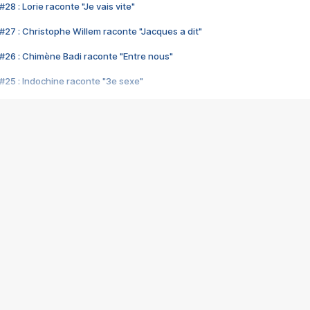
28 : Lorie raconte "Je vais vite"
#27 : Christophe Willem raconte "Jacques a dit"
#26 : Chimène Badi raconte "Entre nous"
#25 : Indochine raconte "3e sexe"
#24 : Zaho raconte "C'est chelou"
#23 : Patrick Bruel raconte "Au café des délices"
#22 : Kyo raconte "Le chemin"
#21 : Nolwenn Leroy raconte "Cassé"
#20 : Patrick Hernandez raconte "Born to be alive"
#19 : Lorie raconte "Près de moi"
#18 : Michael Jones raconte "A nos actes manqués" (avec Jean-Jacque
#17 : Khaled raconte "Aïcha"
#16 : Corneille raconte "Parce qu'on vient de loin"