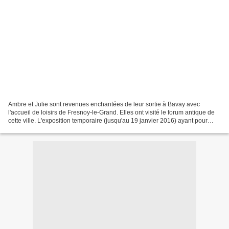
Ambre et Julie sont revenues enchantées de leur sortie à Bavay avec
l'accueil de loisirs de Fresnoy-le-Grand. Elles ont visité le forum antique de
cette ville. L'exposition temporaire (jusqu'au 19 janvier 2016) ayant pour
thème les jeux et jouets antiques...