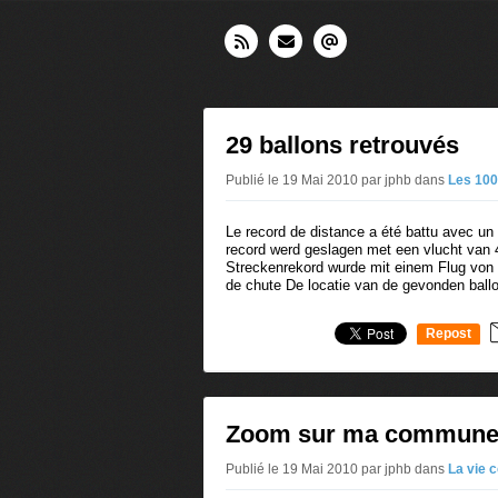
29 ballons retrouvés
Publié le 19 Mai 2010 par jphb
dans
Les 100
Le record de distance a été battu avec un
record werd geslagen met een vlucht van 
Streckenrekord wurde mit einem Flug von 
de chute De locatie van de gevonden ball
Repost
0
Zoom sur ma commune 
Publié le 19 Mai 2010 par jphb
dans
La vie