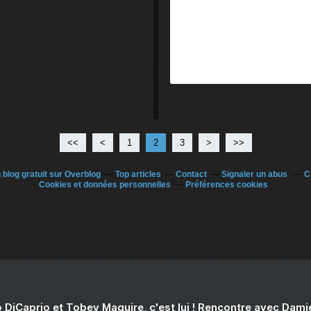
<<
<
1
2
3
>
>>
 blog gratuit sur Overblog
Top articles
Contact
Signaler un abus
C
Cookies et données personnelles
Préférences cookies
 DiCaprio et Tobey Maguire, c'est lui ! Rencontre avec Dam