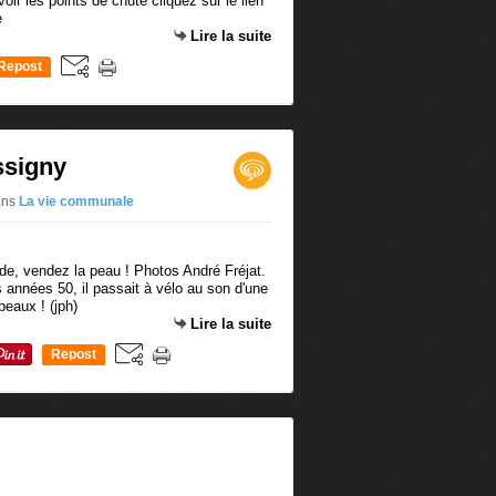
r les points de chute cliquez sur le lien
e
Lire la suite
Repost
0
ssigny
ans
La vie communale
de, vendez la peau ! Photos André Fréjat.
 années 50, il passait à vélo au son d'une
peaux ! (jph)
Lire la suite
Repost
0