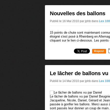
Nouvelles des ballons
Publié le 16 Mai 2010 par jphb
dans
Les 100
15 points de chute sont maintenant connu
éloigné s'est posé à Rheinberg en Allema
cliquant sur le lien ci-dessous. Les points
Repost
0
Le lâcher de ballons vu
Publié le 14 Mai 2010 par jphb
dans
Les 100
Le lâcher de ballons vu par Daniel Beugnie
Jacqueline, Nicole, Daniel, Gérard et Jean
passée à gonfler les ballons. Merci aussi 
sont passés leur donner un coup de main..