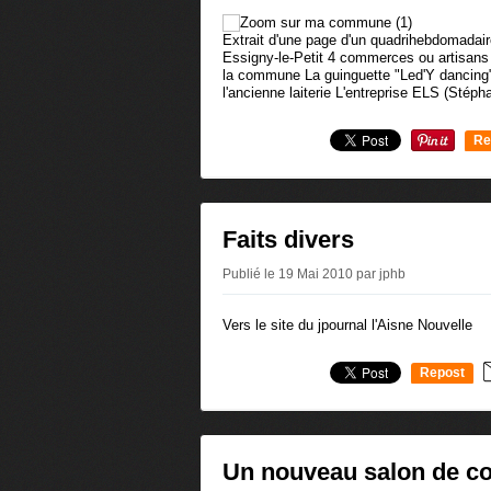
Extrait d'une page d'un quadrihebdomadai
Essigny-le-Petit 4 commerces ou artisans
la commune La guinguette "Led'Y dancing"
l'ancienne laiterie L'entreprise ELS (Stéph
Re
0
Faits divers
Publié le 19 Mai 2010 par jphb
Vers le site du jpournal l'Aisne Nouvelle
Repost
0
Un nouveau salon de co