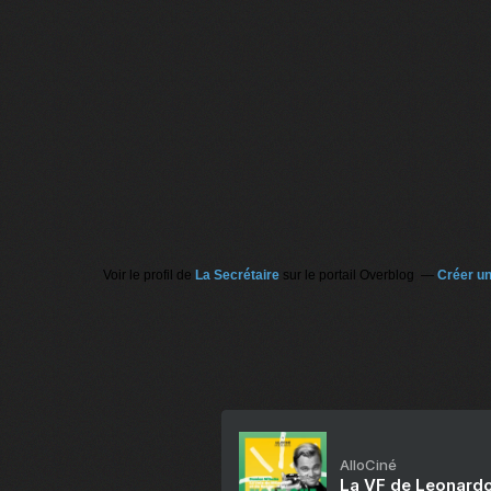
Voir le profil de
La Secrétaire
sur le portail Overblog
Créer un
AlloCiné
La VF de Leonardo