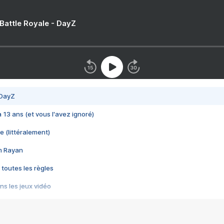
 Battle Royale - DayZ
 DayZ
 a 13 ans (et vous l'avez ignoré)
e (littéralement)
im Rayan
 toutes les règles
s les jeux vidéo
us choquant de Rockstar ? - Le scandale BULLY
e plus moche de Steam