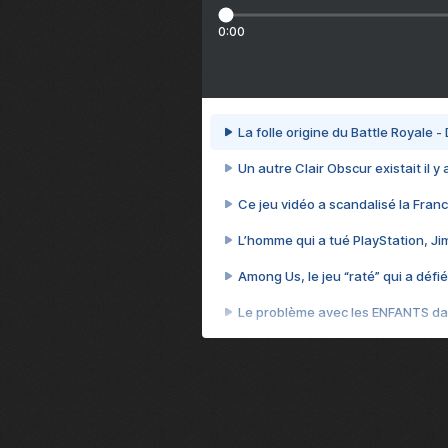
0:00
La folle origine du Battle Royale -
Un autre Clair Obscur existait il y
Ce jeu vidéo a scandalisé la Franc
L’homme qui a tué PlayStation, J
Among Us, le jeu “raté” qui a défié
Le problème avec les ENFANTS dan
Et si GTA n'était pas le jeu le pl
J'ai perdu 70 heures sur le jeu l
Cyberpunk 2077, quand vendre 