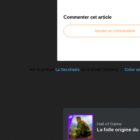
Commenter cet article
Ajouter un commentaire
Voir le profil de
La Secrétaire
sur le portail Overblog
Créer un
Hall of Game
La folle origine du