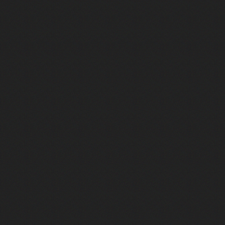
Le jeu qui a piraté mon cerveau 
Le GTA que tout le monde détesta
Le jour où les États-Unis ont été h
Succéder au meilleur jeu de l'histo
Comment une idée improbable a bâ
De Roubaix à Tokyo : la success 
Il crée GTA. Quelques années plus 
Ce Phénix du jeu vidéo ne renaîtra
Comment la France a peint le che
Theme Hospital, le projet rejeté…
Il dirigeait Battlefield, il a tout
Ce jeu était en avance sur son tem
Half-Life - La plus grande intro de l