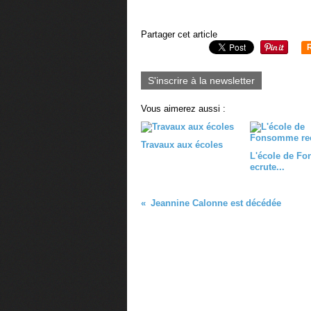
Partager cet article
S'inscrire à la newsletter
Vous aimerez aussi :
Travaux aux écoles
L'école de F
ecrute...
Jeannine Calonne est décédée