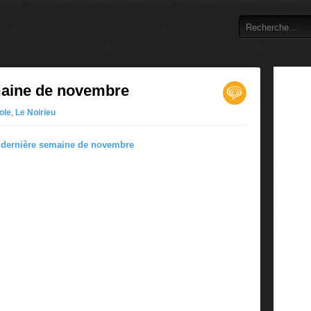
maine de novembre
ole
,
Le Noirieu