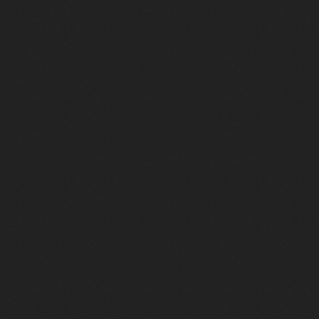
pendant 8 heures
it… à tort
umiliés par un jeu vidéo
ire - Final Fantasy 8
ti un empire - Age of Empires
story DOFUS
tard, il crée l'un des pires jeux de tous les temps, MindsEye.
 jamais... Le Kickstarter maudit
f d'œuvre de 2025, Clair Obscur Expedition 33
 qui a cartonné
 plaqué pour fonder son propre studio et créer un jeu qui pourrait bien hum
ps... mais il a échoué - Crysis
'histoire du jeu vidéo (et elle a fuité)