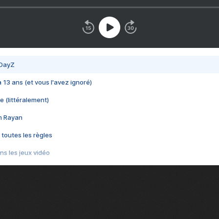
 DayZ
 a 13 ans (et vous l'avez ignoré)
e (littéralement)
im Rayan
 toutes les règles
s les jeux vidéo
us choquant de Rockstar ? - Le scandale BULLY
e plus moche de Steam
du RÊVE tourne au CAUCHEMAR