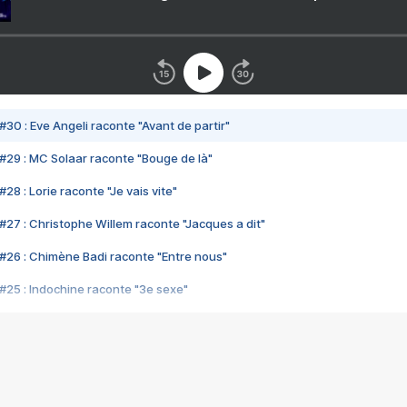
#30 : Eve Angeli raconte "Avant de partir"
#29 : MC Solaar raconte "Bouge de là"
28 : Lorie raconte "Je vais vite"
#27 : Christophe Willem raconte "Jacques a dit"
#26 : Chimène Badi raconte "Entre nous"
#25 : Indochine raconte "3e sexe"
#24 : Zaho raconte "C'est chelou"
#23 : Patrick Bruel raconte "Au café des délices"
#22 : Kyo raconte "Le chemin"