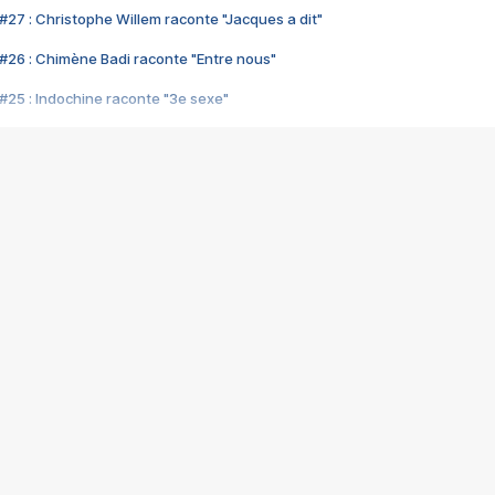
#27 : Christophe Willem raconte "Jacques a dit"
#26 : Chimène Badi raconte "Entre nous"
#25 : Indochine raconte "3e sexe"
#24 : Zaho raconte "C'est chelou"
#23 : Patrick Bruel raconte "Au café des délices"
#22 : Kyo raconte "Le chemin"
#21 : Nolwenn Leroy raconte "Cassé"
#20 : Patrick Hernandez raconte "Born to be alive"
#19 : Lorie raconte "Près de moi"
#18 : Michael Jones raconte "A nos actes manqués" (avec Jean-Jacque
#17 : Khaled raconte "Aïcha"
#16 : Corneille raconte "Parce qu'on vient de loin"