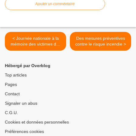
Ajouter un commentaire
< Journée nationale à la
Des mesures préventives
mémoire des victimes des
contre le risque incendie >
crimes racistes et
antisémites de l’État
français et d’hommage aux
Hébergé par Overblog
« Justes » de France
Top articles
Pages
Contact
Signaler un abus
C.G.U.
Cookies et données personnelles
Préférences cookies