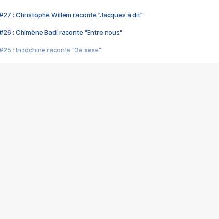
#27 : Christophe Willem raconte "Jacques a dit"
#26 : Chimène Badi raconte "Entre nous"
#25 : Indochine raconte "3e sexe"
#24 : Zaho raconte "C'est chelou"
#23 : Patrick Bruel raconte "Au café des délices"
#22 : Kyo raconte "Le chemin"
#21 : Nolwenn Leroy raconte "Cassé"
#20 : Patrick Hernandez raconte "Born to be alive"
#19 : Lorie raconte "Près de moi"
#18 : Michael Jones raconte "A nos actes manqués" (avec Jean-Jacque
#17 : Khaled raconte "Aïcha"
#16 : Corneille raconte "Parce qu'on vient de loin"