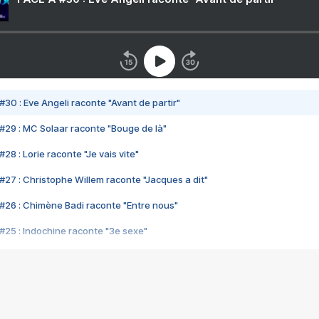
#30 : Eve Angeli raconte "Avant de partir"
#29 : MC Solaar raconte "Bouge de là"
28 : Lorie raconte "Je vais vite"
#27 : Christophe Willem raconte "Jacques a dit"
#26 : Chimène Badi raconte "Entre nous"
#25 : Indochine raconte "3e sexe"
#24 : Zaho raconte "C'est chelou"
#23 : Patrick Bruel raconte "Au café des délices"
#22 : Kyo raconte "Le chemin"