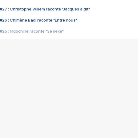
#27 : Christophe Willem raconte "Jacques a dit"
#26 : Chimène Badi raconte "Entre nous"
#25 : Indochine raconte "3e sexe"
#24 : Zaho raconte "C'est chelou"
#23 : Patrick Bruel raconte "Au café des délices"
#22 : Kyo raconte "Le chemin"
#21 : Nolwenn Leroy raconte "Cassé"
#20 : Patrick Hernandez raconte "Born to be alive"
#19 : Lorie raconte "Près de moi"
#18 : Michael Jones raconte "A nos actes manqués" (avec Jean-Jacque
#17 : Khaled raconte "Aïcha"
#16 : Corneille raconte "Parce qu'on vient de loin"