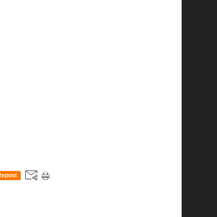
Repost
0