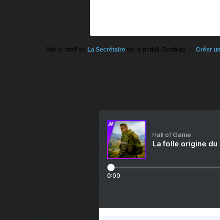
Voir le profil de
La Secrétaire
sur le portail Overblog
Créer un
Hall of Game
La folle origine du
0:00