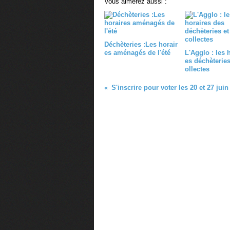
Vous aimerez aussi :
Déchèteries :Les horair
es aménagés de l'été
L'Agglo : les 
es déchèteries
ollectes
S'inscrire pour voter les 20 et 27 juin