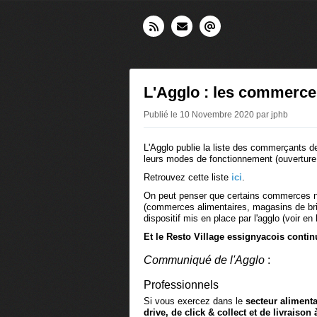
L'Agglo : les commerces
Publié le 10 Novembre 2020 par jphb
L'Agglo publie la liste des commerçants de
leurs modes de fonctionnement (ouverture, v
Retrouvez cette liste
ici
.
On peut penser que certains commerces ne
(commerces alimentaires, magasins de brico
dispositif mis en place par l'agglo (voir en
Et le Resto Village essignyacois contin
Communiqué de l'Agglo
:
Professionnels
Si vous exercez dans le
secteur alimenta
drive, de click & collect et de livraison