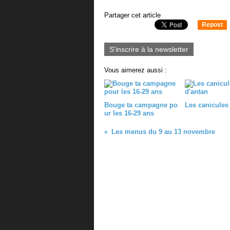
Partager cet article
Repost
0
S'inscrire à la newsletter
Vous aimerez aussi :
Bouge ta campagne po
Les canicules
ur les 16-29 ans
Les menus du 9 au 13 novembre