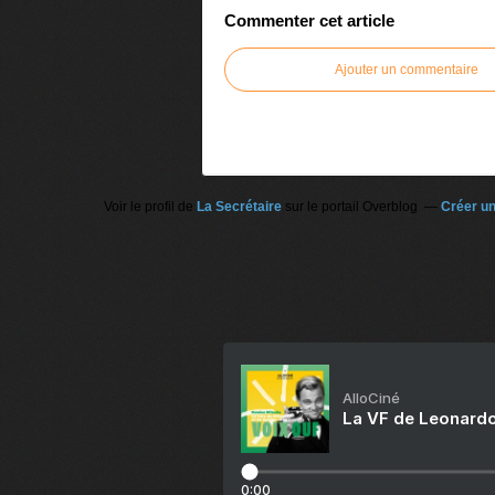
Commenter cet article
Ajouter un commentaire
Voir le profil de
La Secrétaire
sur le portail Overblog
Créer un
AlloCiné
La VF de Leonardo
0:00