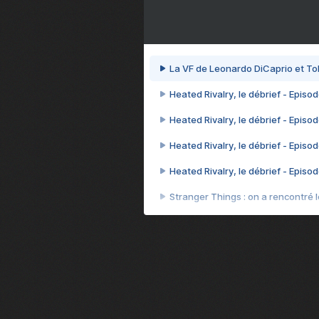
La VF de Leonardo DiCaprio et To
Heated Rivalry, le débrief - Episod
Heated Rivalry, le débrief - Episod
Heated Rivalry, le débrief - Episod
Heated Rivalry, le débrief - Episod
Stranger Things : on a rencontré le
Heated Rivalry, le débrief - Episod
Heated Rivalry, le débrief - Episod
Après 7 ans d'attente, la suite d
Camille Cottin + Nathan Ambrosion