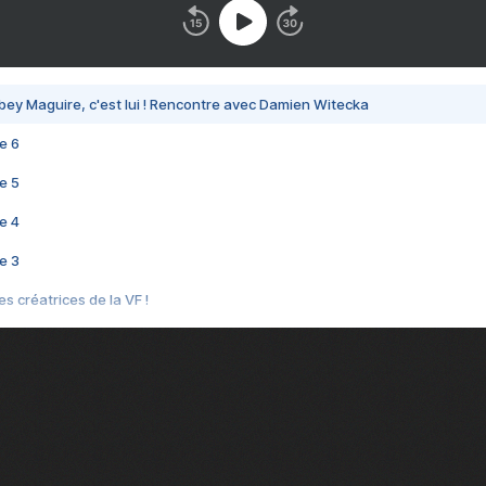
bey Maguire, c'est lui ! Rencontre avec Damien Witecka
e 6
e 5
e 4
e 3
s créatrices de la VF !
e 2
e 1
e Mektoub My Love arrive enfin ! Rencontre avec Shaïn Boumedine et Sal
i : après Toni en famille