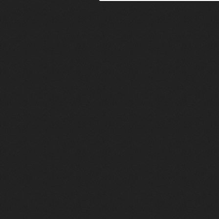
FACE A #24 : Zaho raconte "C'est
FACE A #23 : Patrick Bruel raconte
FACE A #22 : Kyo raconte "Le che
FACE A #21 : Nolwenn Leroy raco
FACE A #20 : Patrick Hernandez ra
FACE A #19 : Lorie raconte "Près d
FACE A #18 : Michael Jones raco
FACE A #17 : Khaled raconte "Aïc
FACE A #16 : Corneille raconte "Pa
FACE A #15 : Indochine raconte "L
FACE A #14 : Lorie raconte "Sur un 
FACE A #13 : Calogero raconte "Les
FACE A #12 : Natasha St-Pier rac