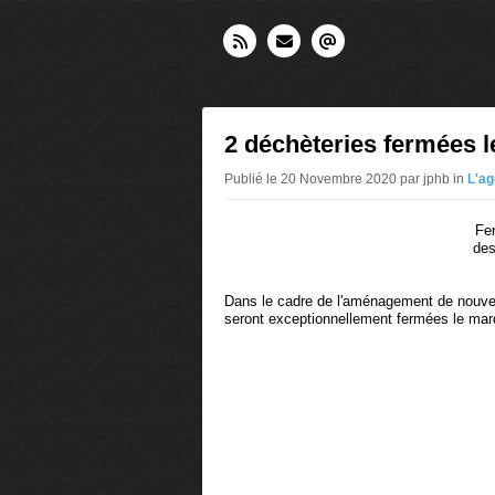
2 déchèteries fermées 
Publié le 20 Novembre 2020 par jphb in
L'ag
Fe
des
Dans le cadre de l'aménagement de nouvel
seront exceptionnellement fermées le mard