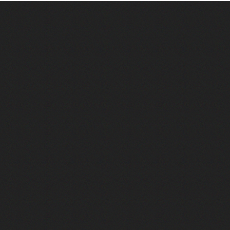
 chelou"
 "Au café des délices"
min"
nte "Cassé"
conte "Born to be alive"
e moi"
nte "A nos actes manqués" (avec Jean-Jacques Goldman)
ha"
rce qu'on vient de loin"
'aventurier"
air latino"
 feux d'artifice"
onte "Mourir demain" (avec Pascal Obispo)