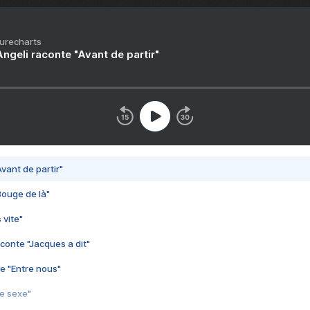
Purecharts
ngeli raconte "Avant de partir"
vant de partir"
Bouge de là"
 vite"
conte "Jacques a dit"
e "Entre nous"
3e sexe"