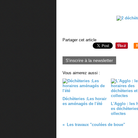
Partager cet article
S'inscrire à la newsletter
Vous aimerez aussi :
Déchèteries :Les horair
es aménagés de l'été
L'Agglo : les 
es déchèteries
ollectes
Les travaux "coulées de boue"