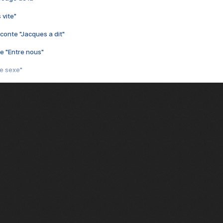
 vite"
conte "Jacques a dit"
e "Entre nous"
3e sexe"
 chelou"
 "Au café des délices"
min"
nte "Cassé"
conte "Born to be alive"
e moi"
nte "A nos actes manqués" (avec Jean-Jacques Goldman)
ha"