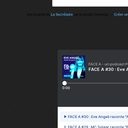
Voir le profil de
La Secrétaire
sur le portail Overblog
Créer un
FACE A - un podcast 
FACE A #30 : Eve A
0:00
FACE A #30 : Eve Angeli raconte "A
FACE A #29 : MC Solaar raconte "