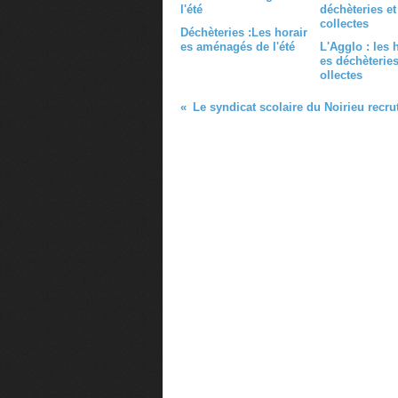
Déchèteries :Les horair
es aménagés de l'été
L'Agglo : les 
es déchèteries
ollectes
Le syndicat scolaire du Noirieu recru