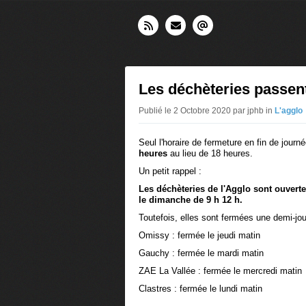
Les déchèteries passent
Publié le 2 Octobre 2020 par jphb in
L'agglo
Seul l'horaire de fermeture en fin de jour
heures
au lieu de 18 heures.
Un petit rappel :
Les déchèteries de l'Agglo sont ouverte
le dimanche de 9 h 12 h.
Toutefois, elles sont fermées une demi-j
Omissy : fermée le jeudi matin
Gauchy : fermée le mardi matin
ZAE La Vallée : fermée le mercredi matin
Clastres : fermée le lundi matin