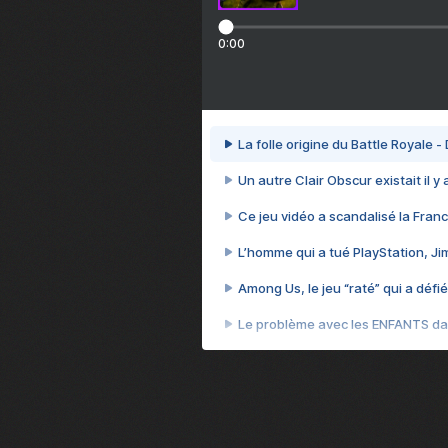
0:00
La folle origine du Battle Royale -
Un autre Clair Obscur existait il y
Ce jeu vidéo a scandalisé la Franc
L’homme qui a tué PlayStation, J
Among Us, le jeu “raté” qui a défié
Le problème avec les ENFANTS dan
Et si GTA n'était pas le jeu le pl
J'ai perdu 70 heures sur le jeu l
Cyberpunk 2077, quand vendre 