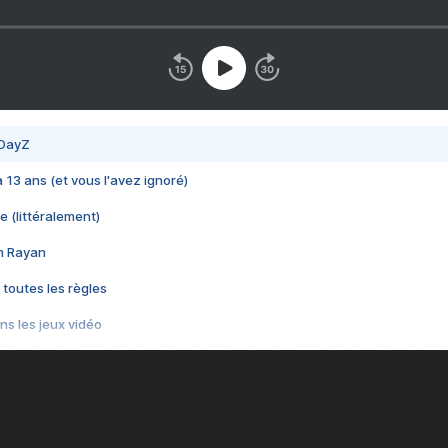
 DayZ
 a 13 ans (et vous l'avez ignoré)
e (littéralement)
im Rayan
 toutes les règles
s les jeux vidéo
us choquant de Rockstar ? - Le scandale BULLY
e plus moche de Steam
du RÊVE tourne au CAUCHEMAR