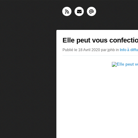
Elle peut vous confect
Publié le 18 Avril 2020 par jphb in
Info à diff