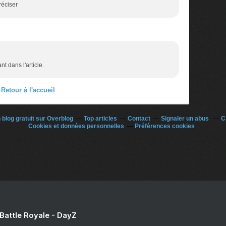
réciser
t dans l'article.
Retour à l'accueil
 blog gratuit sur Overblog
Top articles
Contact
Signaler un abus
C
Cookies et données personnelles
Préférences cookies
 Battle Royale - DayZ