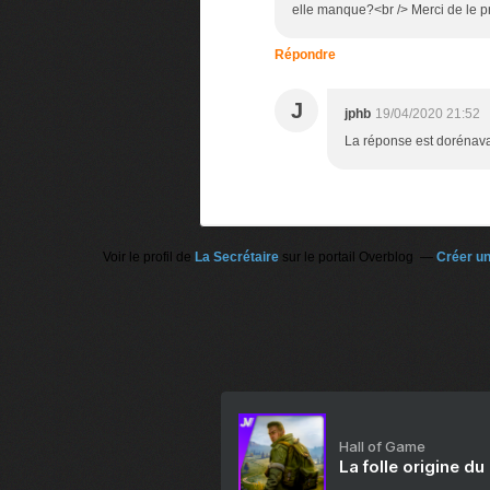
elle manque?<br /> Merci de le p
Répondre
J
jphb
19/04/2020 21:52
La réponse est dorénavan
Voir le profil de
La Secrétaire
sur le portail Overblog
Créer un
Hall of Game
La folle origine du