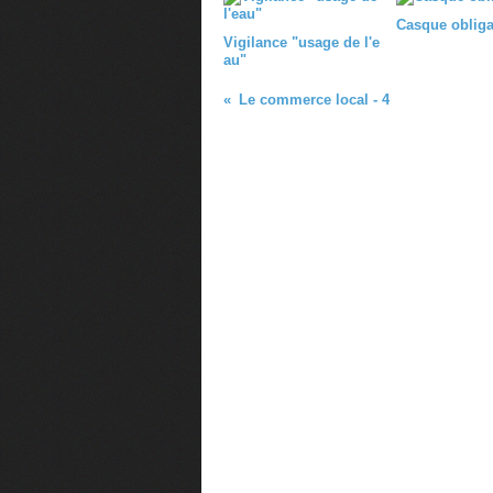
Casque obliga
Vigilance "usage de l'e
au"
Le commerce local - 4