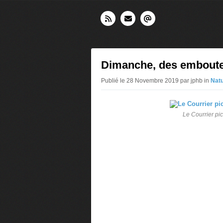
Dimanche, des emboutei
Publié le 28 Novembre 2019 par jphb in
Natu
Le Courrier pi