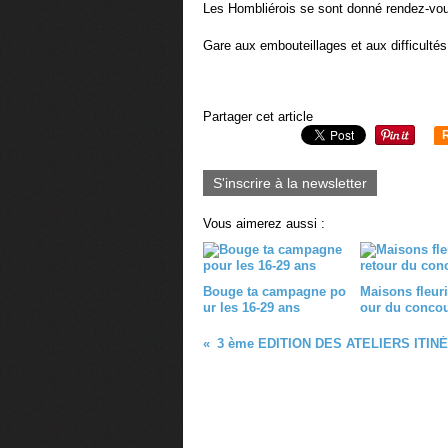
Les Hombliérois se sont donné rendez-vou
Gare aux embouteillages et aux difficulté
Partager cet article
S'inscrire à la newsletter
Vous aimerez aussi :
Bouge ta campagne po
Maisons fleurie
ur les 16-29 ans
our du conco