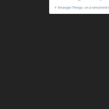
Stranger Things : on a rencontré le
Heated Rivalry, le débrief - Episod
Heated Rivalry, le débrief - Episod
Après 7 ans d'attente, la suite d
Camille Cottin + Nathan Ambrosion
Rencontre avec Romane Bohringer : 
Jodie Foster, star d'un film franç
Des preuves d'amour, Le théorème
Rencontre : Isabelle Carré réalise
Virginie Efira de retour au ciném
Rencontre : Isabelle Huppert est 
François Civil : son intense prépa