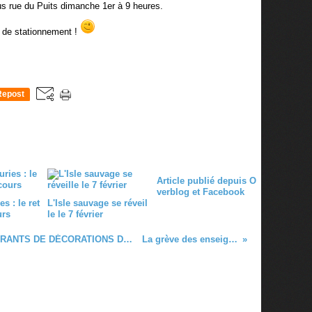
s rue du Puits dimanche 1er à 9 heures.
s de stationnement !
Repost
0
Article publié depuis O
verblog et Facebook
s : le ret
L'Isle sauvage se réveil
urs
le le 7 février
3 ème EDITION DES ATELIERS ITINÉRANTS DE DÉCORATIONS DE NOEL DANS LES COMMUNES RURALES
La grève des enseignants du jeudi 5