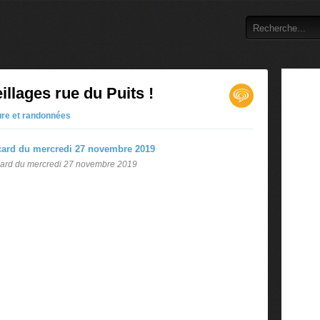
llages rue du Puits !
re et randonnées
card du mercredi 27 novembre 2019