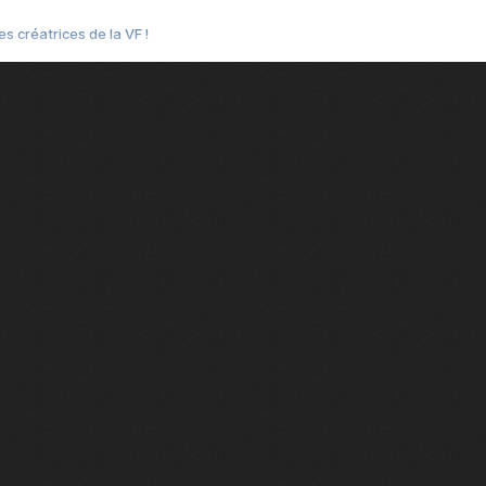
s créatrices de la VF !
e 2
e 1
e Mektoub My Love arrive enfin ! Rencontre avec Shaïn Boumedine et Sal
i : après Toni en famille
elle réalise le bouleversant Dites lui que je l'aime
ais ! Rencontre autour de Vie privée de Rebecca Zlotowski
 de Marguerite, Grave... Rencontre avec Ella Rumpf
 Les Rêveurs, un film intime sur la santé mentale
a avec un film sur le mouvement des Gilets jaunes
"La Femme la plus riche du monde"
ration pour devenir l'interprète de Deux pianos