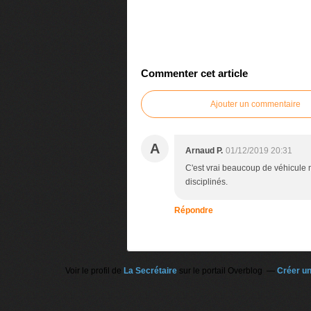
Commenter cet article
Ajouter un commentaire
A
Arnaud P.
01/12/2019 20:31
C'est vrai beaucoup de véhicule 
disciplinés.
Répondre
Voir le profil de
La Secrétaire
sur le portail Overblog
Créer un