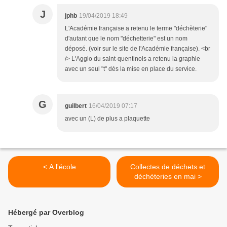
J
jphb
19/04/2019 18:49
L'Académie française a retenu le terme "déchèterie"
d'autant que le nom "déchetterie" est un nom
déposé. (voir sur le site de l'Académie française). <br
/> L'Agglo du saint-quentinois a retenu la graphie
avec un seul "t" dès la mise en place du service.
G
guilbert
16/04/2019 07:17
avec un (L) de plus a plaquette
< A l'école
Collectes de déchets et
déchèteries en mai >
Hébergé par Overblog