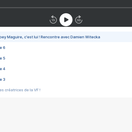
bey Maguire, c'est lui ! Rencontre avec Damien Witecka
e 6
e 5
e 4
e 3
s créatrices de la VF !
e 2
e 1
e Mektoub My Love arrive enfin ! Rencontre avec Shaïn Boumedine et Sal