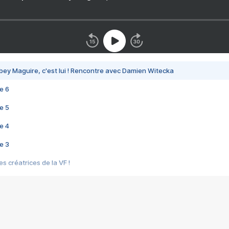
bey Maguire, c'est lui ! Rencontre avec Damien Witecka
e 6
e 5
e 4
e 3
s créatrices de la VF !
e 2
e 1
e Mektoub My Love arrive enfin ! Rencontre avec Shaïn Boumedine et Sal