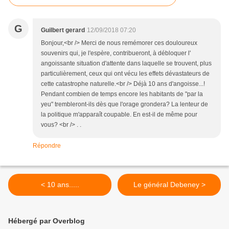
G
Guilbert gerard
12/09/2018 07:20
Bonjour,<br /> Merci de nous remémorer ces douloureux
souvenirs qui, je l'espère, contribueront, à débloquer l'
angoissante situation d'attente dans laquelle se trouvent, plus
particulièrement, ceux qui ont vécu les effets dévastateurs de
cette catastrophe naturelle.<br /> Déjà 10 ans d'angoisse...!
Pendant combien de temps encore les habitants de "par la
yeu" trembleront-ils dès que l'orage grondera? La lenteur de
la politique m'apparaît coupable. En est-il de même pour
vous? <br /> . .
Répondre
< 10 ans.....
Le général Debeney >
Hébergé par Overblog