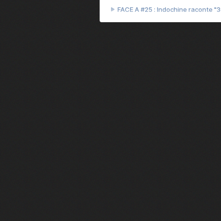
FACE A #25 : Indochine raconte "
FACE A #24 : Zaho raconte "C'est
FACE A #23 : Patrick Bruel raconte
FACE A #22 : Kyo raconte "Le che
FACE A #21 : Nolwenn Leroy raco
FACE A #20 : Patrick Hernandez ra
FACE A #19 : Lorie raconte "Près d
FACE A #18 : Michael Jones raco
FACE A #17 : Khaled raconte "Aïc
FACE A #16 : Corneille raconte "Pa
FACE A #15 : Indochine raconte "L
FACE A #14 : Lorie raconte "Sur un 