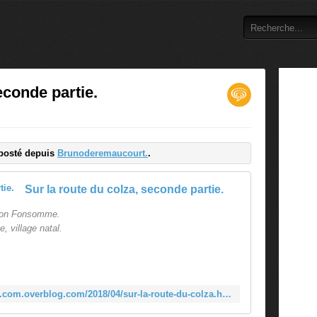
econde partie.
reposté depuis
Brunoderemaucourt.
.
Sur la route du colza, seconde partie.
ction Fonsomme.
 village natal.
http://brunoderemaucourt.overblog.com.overblog.com/2018/04/sur-la-route-du-colza.html
-Fonsomme, village cher à Nicole.
ion Fresnoy le Grand.