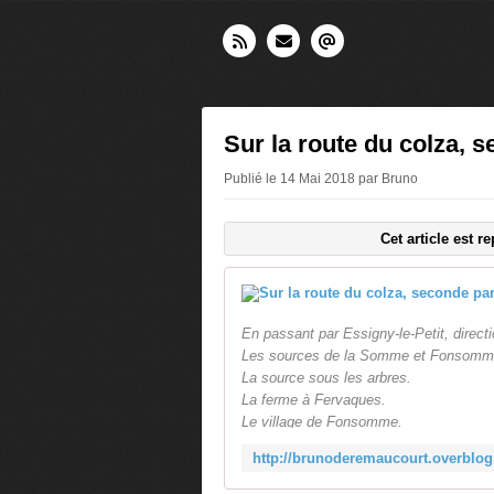
Sur la route du colza, s
Publié le 14 Mai 2018 par Bruno
Cet article est 
En passant par Essigny-le-Petit, dire
Les sources de la Somme et Fonsomme,
La source sous les arbres.
La ferme à Fervaques.
Le village de Fonsomme.
La maison natale, près du Noirieu.
Un coup d'aile et nous survolons Croix
A suivre : sur la route du colza, direct