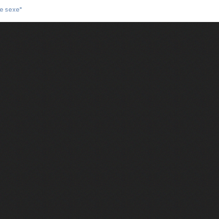
3e sexe"
 chelou"
 "Au café des délices"
min"
nte "Cassé"
conte "Born to be alive"
e moi"
nte "A nos actes manqués" (avec Jean-Jacques Goldman)
ha"
rce qu'on vient de loin"
'aventurier"
air latino"