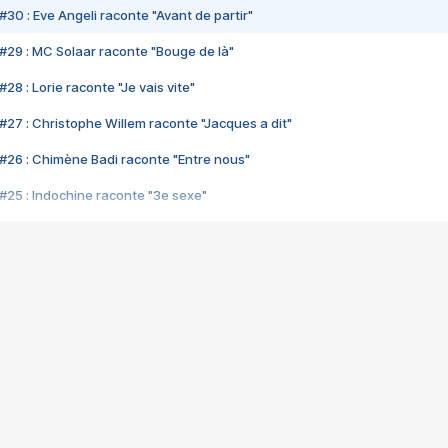
#30 : Eve Angeli raconte "Avant de partir"
#29 : MC Solaar raconte "Bouge de là"
28 : Lorie raconte "Je vais vite"
#27 : Christophe Willem raconte "Jacques a dit"
#26 : Chimène Badi raconte "Entre nous"
#25 : Indochine raconte "3e sexe"
#24 : Zaho raconte "C'est chelou"
#23 : Patrick Bruel raconte "Au café des délices"
#22 : Kyo raconte "Le chemin"
#21 : Nolwenn Leroy raconte "Cassé"
#20 : Patrick Hernandez raconte "Born to be alive"
#19 : Lorie raconte "Près de moi"
#18 : Michael Jones raconte "A nos actes manqués" (avec Jean-Jacque