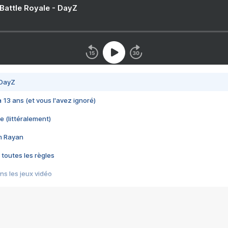
 Battle Royale - DayZ
 DayZ
 a 13 ans (et vous l'avez ignoré)
e (littéralement)
im Rayan
 toutes les règles
s les jeux vidéo
us choquant de Rockstar ? - Le scandale BULLY
e plus moche de Steam