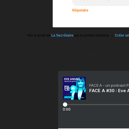
Répondre
Voir le profil de
La Secrétaire
sur le portail Overblog
Créer un
FACE A - un podcast 
FACE A #30 : Eve A
0:00