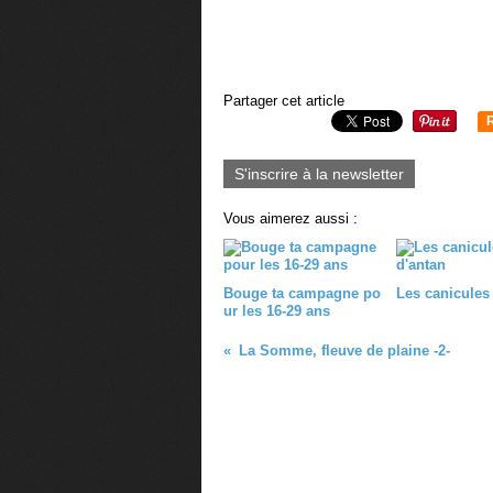
Partager cet article
S'inscrire à la newsletter
Vous aimerez aussi :
Bouge ta campagne po
Les canicules
ur les 16-29 ans
La Somme, fleuve de plaine -2-