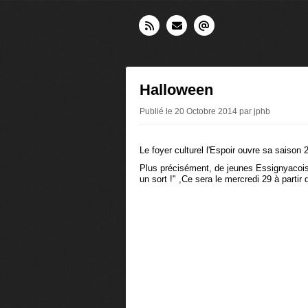
Halloween
Publié le 20 Octobre 2014 par jphb
Le foyer culturel l'Espoir ouvre sa saison
Plus précisément, de jeunes Essignyacois 
un sort !" ,Ce sera le mercredi 29 à partir