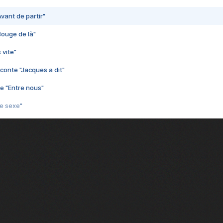
vant de partir"
Bouge de là"
 vite"
conte "Jacques a dit"
e "Entre nous"
3e sexe"
 chelou"
 "Au café des délices"
min"
nte "Cassé"
conte "Born to be alive"
e moi"