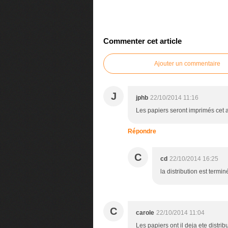
Commenter cet article
Ajouter un commentaire
J
jphb
22/10/2014 11:16
Les papiers seront imprimés cet 
Répondre
C
cd
22/10/2014 16:25
la distribution est termin
C
carole
22/10/2014 11:04
Les papiers ont il deja ete distri